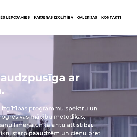
ĒS LEPOJAMIES
KARJERAS IZGLĪTĪBA
GALERIJAS
KONTAKTI
daudzpusīga ar
.
ašu izglītības programmu spektru un
progresīvas mācību metodikas,
nu līmeņa un talantu attīstībai.
saikni starp paaudzēm un cieņu pret