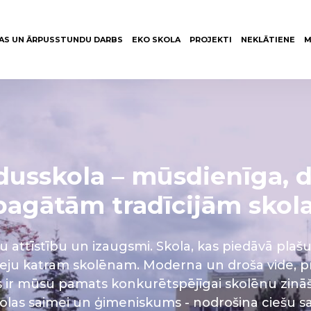
AS UN ĀRPUSSTUNDU DARBS
EKO SKOLA
PROJEKTI
NEKLĀTIENE
M
idusskola – mūsdienīga, 
bagātām tradīcijām skola
tu attīstību un izaugsmi. Skola, kas piedāvā pl
eeju katram skolēnam. Moderna un droša vide, 
 ir mūsu pamats konkurētspējīgai skolēnu zināša
kolas saimei un ģimeniskums - nodrošina ciešu 