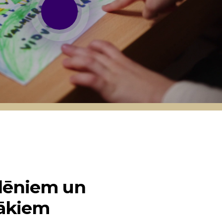
lēniem un
ākiem