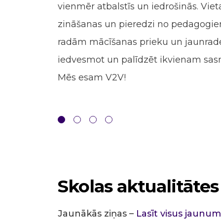
vienmēr atbalstīs un iedrošinās. Viet
zināšanas un pieredzi no pedagogi
radām mācīšanas prieku un jaunrad
iedvesmot un palīdzēt ikvienam sasn
Mēs esam V2V!
Skolas aktualitātes
Jaunākās ziņas –
Lasīt visus jaunu