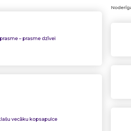
Noderīga
tprasme – prasme dzīvei
.klašu vecāku kopsapulce