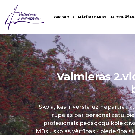
PAR SKOLU
MĀCĪBU DARBS
AUDZINĀŠAN
Valmieras 2.v
Skola, kas ir vērsta uz nepārtrauk
rūpējās par personalizētu pi
profesionāls pedagogu kolektīvs
Mūsu skolas vērtības - piederība s