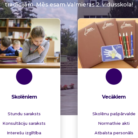
tradīcijām. Mēs esam Valmieras 2. vidusskola!
Skolēniem
Vecākiem
Stundu saraksts
Skolēnu pašpārvalde
Konsultāciju saraksts
Normatīvie akti
Interešu izglītība
Atbalsta personāls