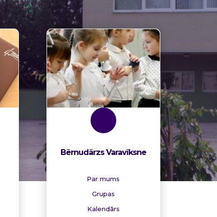
Bērnudārzs Varavīksne
Par mums
Grupas
Kalendārs