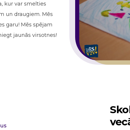
a, kur var smelties
em un draugiem. Mēs
es garu! Mēs spējam
iegt jaunās virsotnes!
Sko
vec
mus