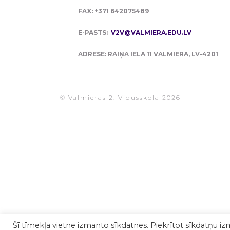
FAX: +371 642075489
E-PASTS:
V2V@VALMIERA.EDU.LV
ADRESE: RAIŅA IELA 11 VALMIERA, LV-4201
© Valmieras 2. Vidusskola 2026
Šī tīmekļa vietne izmanto sīkdatnes. Piekrītot sīkdatņu iz