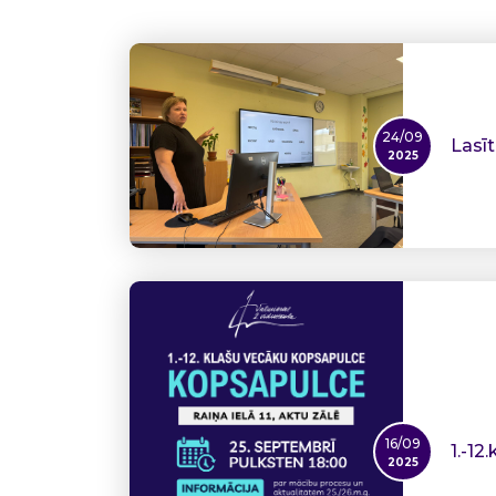
24/09
Lasī
2025
16/09
1.-12
2025