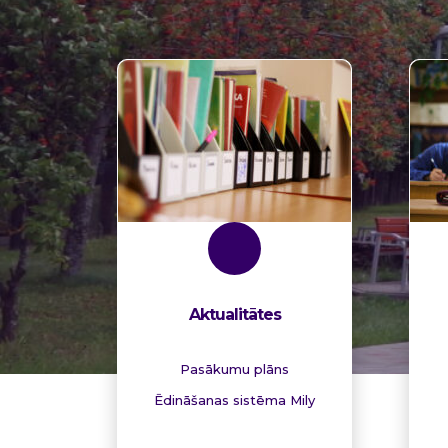
Aktualitātes
Pasākumu plāns
Ēdināšanas sistēma Mily