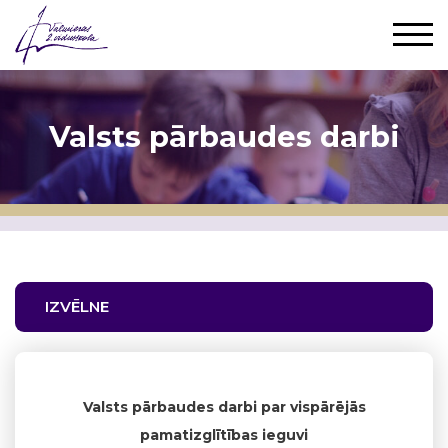
Valsts pārbaudes darbi
IZVĒLNE
Valsts pārbaudes darbi par vispārējās
pamatizglītības ieguvi