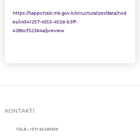
https://tapportals.mk.gov.lv/structuralizer/data/nod
es/c4541257-4553-452d-b3ff-
428bcf32364a/preview
KONTAKTI
TĀLR.: +371 64281559