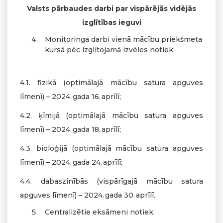
Valsts pārbaudes darbi par vispārējās vidējās
izglītības ieguvi
Monitoringa darbi vienā mācību priekšmeta
kursā pēc izglītojamā izvēles notiek:
4.1. fizikā (optimālajā mācību satura apguves
līmenī) – 2024. gada 16. aprīlī;
4.2. ķīmijā (optimālajā mācību satura apguves
līmenī) – 2024. gada 18. aprīlī;
4.3. bioloģijā (optimālajā mācību satura apguves
līmenī) – 2024. gada 24. aprīlī;
4.4. dabaszinībās (vispārīgajā mācību satura
apguves līmenī) – 2024. gada 30. aprīlī.
Centralizētie eksāmeni notiek: