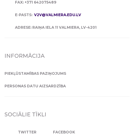
FAX: +371 642075489
E-PASTS:
V2V@VALMIERA.EDU.LV
ADRESE: RAIŅA IELA 11 VALMIERA, LV-4201
INFORMĀCIJA
PIEKĻŪSTAMĪBAS PAZIŅOJUMS
PERSONAS DATU AIZSARDZĪBA
SOCIĀLIE TĪKLI
TWITTER
FACEBOOK