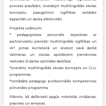
procesa prasībām, izveidojot multilingvālās skolas
konceptu, paaugstinot izglītības iestādes
kapacitāti un darba efektivitāti.
Projekta uzdevumi
* pedagoģiskais personāls iepazīstas ar
partnervalstu pieredzi multilingvālās izglītības un
IKT jomas kontekstā un ievesot savā darbā
Valmieras un skolas apstākļiem piemērotas
metodes šī darba optimālai darbībai;
*izveidots multilingvālās skolas koncepts un CLIL
programmas
*izstrādāta pedagogu profesionālās kompetences
pilnveides programma
Plānots, kā dalībnieki apgūs noteiktās zināšanas,
prasmes un iemaņas: