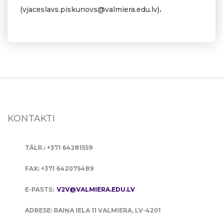
(
vjaceslavs.piskunovs@valmiera.edu.lv
)
.
KONTAKTI
TĀLR.: +371 64281559
FAX: +371 642075489
E-PASTS:
V2V@VALMIERA.EDU.LV
ADRESE: RAIŅA IELA 11 VALMIERA, LV-4201