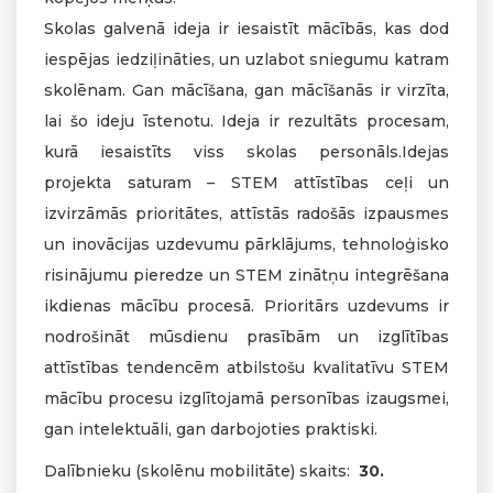
Skolas galvenā ideja ir iesaistīt mācībās, kas dod
iespējas iedziļināties, un uzlabot sniegumu katram
skolēnam. Gan mācīšana, gan mācīšanās ir virzīta,
lai šo ideju īstenotu. Ideja ir rezultāts procesam,
kurā iesaistīts viss skolas personāls.Idejas
projekta saturam – STEM attīstības ceļi un
izvirzāmās prioritātes, attīstās radošās izpausmes
un inovācijas uzdevumu pārklājums, tehnoloģisko
risinājumu pieredze un STEM zinātņu integrēšana
ikdienas mācību procesā. Prioritārs uzdevums ir
nodrošināt mūsdienu prasībām un izglītības
attīstības tendencēm atbilstošu kvalitatīvu STEM
mācību procesu izglītojamā personības izaugsmei,
gan intelektuāli, gan darbojoties praktiski.
Dalībnieku (skolēnu mobilitāte) skaits:
30.