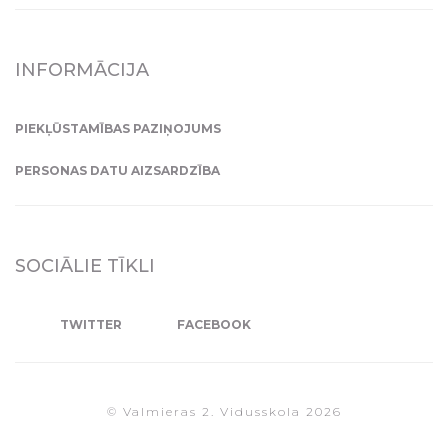
INFORMĀCIJA
PIEKĻŪSTAMĪBAS PAZIŅOJUMS
PERSONAS DATU AIZSARDZĪBA
SOCIĀLIE TĪKLI
TWITTER
FACEBOOK
© Valmieras 2. Vidusskola 2026