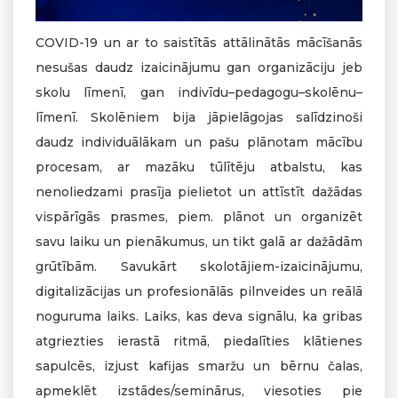
COVID-19 un ar to saistītās attālinātās mācīšanās
nesušas daudz izaicinājumu gan organizāciju jeb
skolu līmenī, gan indivīdu–pedagogu–skolēnu–
līmenī. Skolēniem bija jāpielāgojas salīdzinoši
daudz individuālākam un pašu plānotam mācību
procesam, ar mazāku tūlītēju atbalstu, kas
nenoliedzami prasīja pielietot un attīstīt dažādas
vispārīgās prasmes, piem. plānot un organizēt
savu laiku un pienākumus, un tikt galā ar dažādām
grūtībām. Savukārt skolotājiem-izaicinājumu,
digitalizācijas un profesionālās pilnveides un reālā
noguruma laiks. Laiks, kas deva signālu, ka gribas
atgriezties ierastā ritmā, piedalīties klātienes
sapulcēs, izjust kafijas smaržu un bērnu čalas,
apmeklēt izstādes/seminārus, viesoties pie