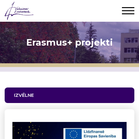
Erasmus+ projekti
IZVĒLNE