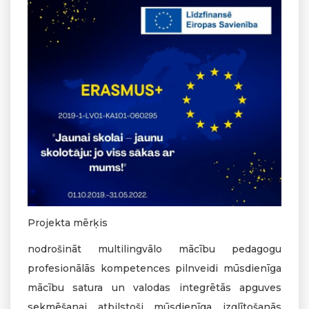
Projekta mērķis
nodrošināt multilingvālo mācību pedagogu
profesionālās kompetences pilnveidi mūsdienīga
mācību satura un valodas integrētās apguves
sekmēšanai atbilstoši mūsdienīga izglītošanās