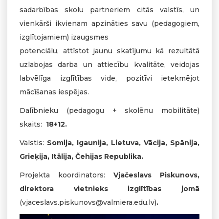
sadarbības skolu partneriem citās valstīs, un
vienkārši ikvienam apzināties savu (pedagogiem,
izglītojamiem) izaugsmes
potenciālu, attīstot jaunu skatījumu kā rezultātā
uzlabojas darba un attiecību kvalitāte, veidojas
labvēlīga izglītības vide, pozitīvi ietekmējot
mācīšanas iespējas.
Dalībnieku (pedagogu + skolēnu mobilitāte)
skaits:
18+12.
Valstis:
Somija, Igaunija, Lietuva, Vācija, Spānija,
Grieķija, Itālija, Čehijas Republika.
Projekta koordinators:
Vjačeslavs Piskunovs,
direktora vietnieks izglītības jomā
(
vjaceslavs.piskunovs@valmiera.edu.lv
)
.