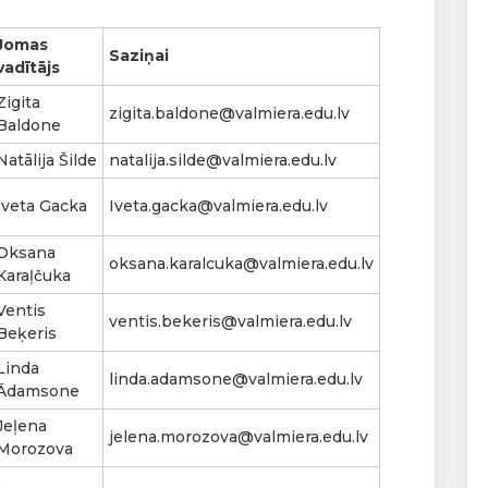
Jomas
Saziņai
vadītājs
Zigita
zigita.baldone@valmiera.edu.lv
Baldone
Natālija Šilde
natalija.silde@valmiera.edu.lv
Iveta Gacka
Iveta.gacka@valmiera.edu.lv
Oksana
oksana.karalcuka@valmiera.edu.lv
Karaļčuka
Ventis
ventis.bekeris@valmiera.edu.lv
Beķeris
Linda
linda.adamsone@valmiera.edu.lv
Ādamsone
Jeļena
jelena.morozova@valmiera.edu.lv
Morozova