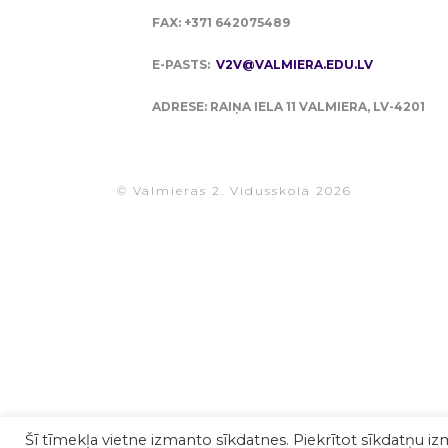
FAX: +371 642075489
E-PASTS:
V2V@VALMIERA.EDU.LV
ADRESE: RAIŅA IELA 11 VALMIERA, LV-4201
© Valmieras 2. Vidusskola 2026
Šī tīmekļa vietne izmanto sīkdatnes. Piekrītot sīkdatņu iz