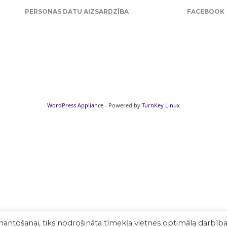
PERSONAS DATU AIZSARDZĪBA
FACEBOOK
WordPress Appliance
- Powered by
TurnKey Linux
mantošanai, tiks nodrošināta tīmekļa vietnes optimāla darbība