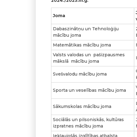
2024./2025.m.g.
Joma
Dabaszinātņu un Tehnoloģiju
mācību joma
Matemātikas mācību joma
Valsts valodas un pašizpausmes
mākslā mācību joma
Svešvalodu mācību joma
Sporta un veselības mācību joma
Sākumskolas mācību joma
Sociālās un pilsoniskās, kultūras
izpratnes mācību joma
Iekļaujošās izglītības atbalsta