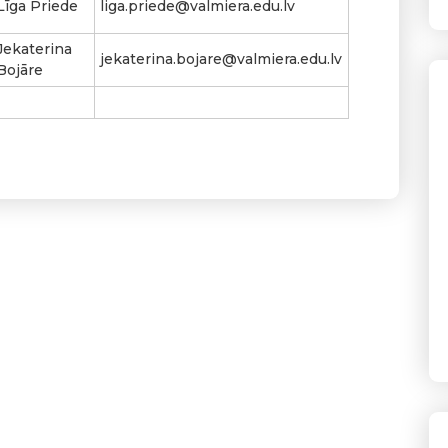
Līga Priede
liga.priede@valmiera.edu.lv
Jekaterina
jekaterina.bojare@valmiera.edu.lv
Bojāre