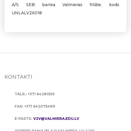
A/S SEB banka Valmieras filiāle, kods
UNLALV2X018
KONTAKTI
TĀLR.: +371 64281559
FAX: +371 642075489
E-PASTS:
V2V@VALMIERA.EDU.LV
ADRESE: RAIŅA IELA 11 VALMIERA, LV-4201