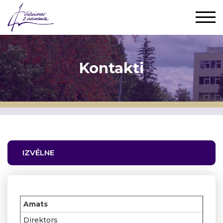
Kontakti
IZVĒLNE
Amats
Direktors