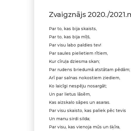
Zvaigznājs 2020./2021.
Par to, kas bija skaists,
Par to, kas bija mīļš,
Par visu labo paldies tev!
Par saules pielietiem rītiem,
Kur cīruļa dziesma skan;
Par rudens briedumā atstātam pēdām;
Arī par salnas nokostiem ziediem,
Ko laicīgi nespēju nosargāt;
Un par lietus lāsēm,
Kas aizskalo sāpes un asaras.
Par visu skaisto, kas paliek pēc tevis
Un manu sirdi silda;
Par visu, kas vienoja mūs un šķīra,