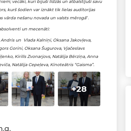
em; vecāki, kuri bijuši līdzās un atbalstījuši savu
s, kurš šodien var iznākt tik lielas auditorijas
las vārda nešanu novada un valsts mērogā
“.
 absolventi un mecenāti:
 Andris un Vlada Kalniņi, Oksana Jakovļeva,
gors Gorini, Oksana Šugurova, Vjačeslavs
ļenko, Kirills Zvonarjovs, Natālija Bērziņa, Anna
viča, Natālija Cepeļeva, Kinoteātris “Gaisma”.
+28
m.g.