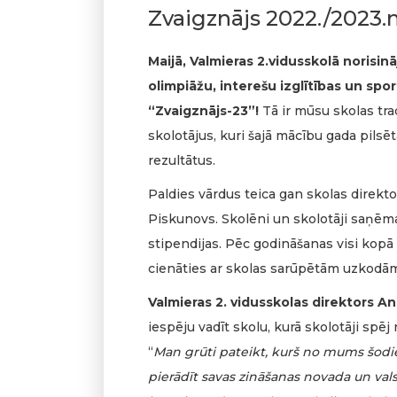
Zvaigznājs 2022./2023.
Maijā, Valmieras 2.vidusskolā norisi
olimpiāžu, interešu izglītības un s
“Zvaigznājs-23”!
Tā ir mūsu skolas tra
skolotājus, kuri šajā mācību gada pilsē
rezultātus.
Paldies vārdus teica gan skolas direkto
Piskunovs. Skolēni un skolotāji saņēm
stipendijas. Pēc godināšanas visi kopā
cienāties ar skolas sarūpētām uzkodām
Valmieras 2. vidusskolas
direktors A
iespēju vadīt skolu, kurā skolotāji spēj n
“
Man grūti pateikt, kurš no mums šodien
pierādīt savas zināšanas novada un vals