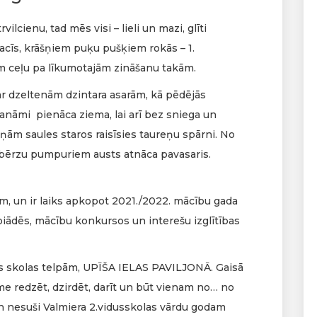
vilcienu, tad mēs visi – lieli un mazi, glīti
 acīs, krāšņiem puķu pušķiem rokās – 1.
 ceļu pa līkumotajām zināšanu takām.
ar dzeltenām dzintara asarām, kā pēdējās
anāmi pienāca ziema, lai arī bez sniega un
iņām saules staros raisīsies taureņu spārni. No
 bērzu pumpuriem austs atnāca pavasaris.
m, un ir laiks apkopot 2021./2022. mācību gada
ādēs, mācību konkursos un interešu izglītības
s skolas telpām, UPĪŠA IELAS PAVILJONĀ. Gaisā
me redzēt, dzirdēt, darīt un būt vienam no… no
 un nesuši Valmiera 2.vidusskolas vārdu godam