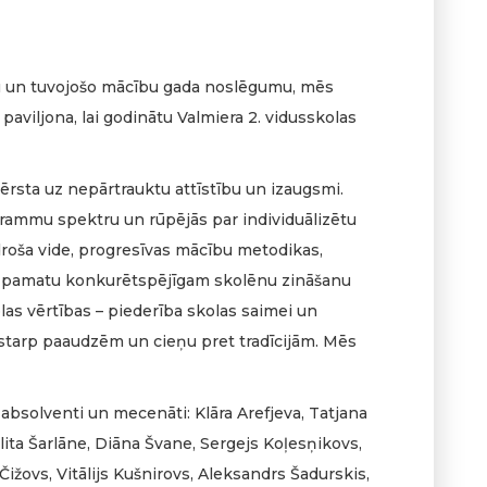
u un tuvojošo mācību gada noslēgumu, mēs
paviljona, lai godinātu Valmiera 2. vidusskolas
 vērsta uz nepārtrauktu attīstību un izaugsmi.
ogrammu spektru un rūpējās par individuālizētu
roša vide, progresīvas mācību metodikas,
ar pamatu konkurētspējīgam skolēnu zināšanu
las vērtības – piederība skolas saimei un
starp paaudzēm un cieņu pret tradīcijām. Mēs
 absolventi un mecenāti: Klāra Arefjeva, Tatjana
lita Šarlāne, Diāna Švane, Sergejs Koļesņikovs,
Čižovs, Vitālijs Kušnirovs, Aleksandrs Šadurskis,