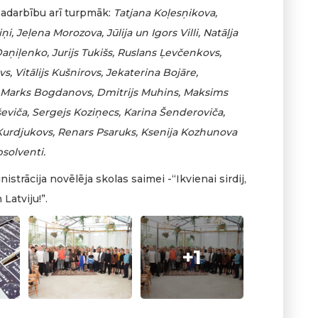
sadarbību arī turpmāk:
Tatjana Koļesņikova,
, Jeļena Morozova, Jūlija un Igors Villi, Natāļja
aņiļenko, Jurijs Tukišs, Ruslans Ļevčenkovs,
, Vitālijs Kušnirovs, Jekaterina Bojāre,
, Marks Bogdanovs, Dmitrijs Muhins, Maksims
rševiča, Sergejs Koziņecs, Karina Šenderoviča,
s Kurdjukovs, Renars Psaruks, Ksenija Kozhunova
bsolventi.
trācija novēlēja skolas saimei -“Ikvienai sirdij,
atviju!”.
+1