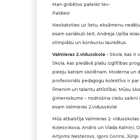
Man gribētos pateikt tev-
Paldies!
Neskatoties uz lietu, eksāmenu nedēļ
esam sanākuši šeit, Andreja Upīša ielas 
olimpiāžu un konkursu laureātus.
Valmieras 2.vidusskola
– Skola, kas ir
Skola, kas piedāvā plašu izglītības pr
pieeju katram skolēnam. Moderna un d
profesionāls pedagogu kolektīvs ir p
līmenim un talantu attīstībai. Mūsu sko
ģimeniskums – nodrošina ciešu saikni 
esam Valmieras 2.vidusskola!
Mūs atbalstīja Valmieras 2. vidusskolas
Koļesņikova, Andris un Vlada Kalniņi, O
Artjoms Ņesterovs, Igors Gorins, Jūrijs 