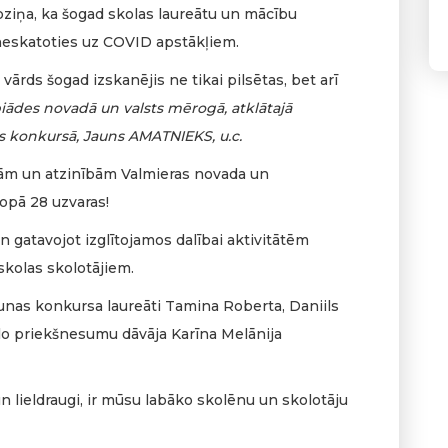
pziņa, ka šogad skolas laureātu un mācību
, neskatoties uz COVID apstākļiem.
 vārds šogad izskanējis ne tikai pilsētas, bet arī
ādes novadā un valsts mērogā, atklātajā
 konkursā, Jauns AMATNIEKS, u.c.
tām un atzinībām Valmieras novada un
opā 28 uzvaras!
n gatavojot izglītojamos dalībai aktivitātēm
skolas skolotājiem.
nas konkursa laureāti Tamina Roberta, Daniils
lo priekšnesumu dāvāja Karīna Melānija
un lieldraugi, ir mūsu labāko skolēnu un skolotāju