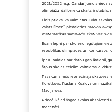
2021./2022.m.g.! Gandarījumu sniedz a
olimpiāžu dalībnieku skaits ir stabils
Liels prieks, ka Valmieras 2.vidusskolas
valsts līmenī, piedaloties
mācību olimpi
matemātikas olimpiādē, skatuves runas
Esam lepni par skolēnu iegūtajām vie
republikas olimpiādēs un konkursos, k
Īpašu paldies par darbu gan ikdienā, ga
ārpus skolas, teicām Valmieras 2. vidus
Pasākumā mūs iepriecināja skatuves ru
Korotkovs, Ruslana Kozlova un muzikā
Madijarova.
Priecē, kā arī šogad skolas absolventi 
mecenāti.