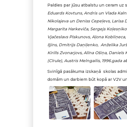
Paldies par jūsu atbalstu un ceram uz 
Eduards Kovtuns, Andris un Vlada Kalniņi
Nikolajeva un Deniss Cepeļevs, Larisa D
Margarita Harkeviča, Sergejs Koļesņikovs
Vjačeslavs Piskunovs, Aļona Kobliņeca
Iļjins, Dmitrijs Daņiļenko, Anželika Ju
Kirills Zvonarjovs, Alīna Ošiņa, Daniel
(Cīrule), Austris Melngailis, 1996.gada a
Svinīgā pasākuma izskaņā skolas adminis
domām un darbiem būt kopā ar V2V un L