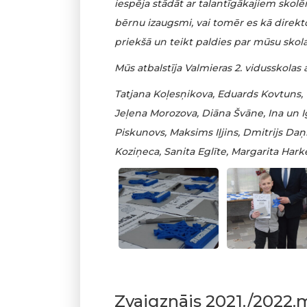
iespēja stādāt ar talantīgākajiem skolēni
bērnu izaugsmi, vai tomēr es kā direktor
priekšā un teikt paldies par mūsu sko
Mūs atbalstīja Valmieras 2. vidusskolas
Tatjana Koļesņikova, Eduards Kovtuns,
Jeļena Morozova, Diāna Švāne, Ina un I
Piskunovs, Maksims Iļjins, Dmitrijs Daņi
Koziņeca, Sanita Eglīte, Margarita Harke
Zvaigznājs 2021./2022.