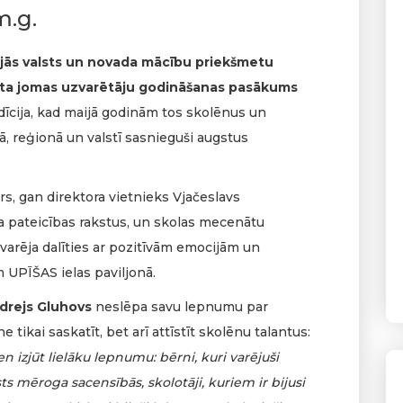
m.g.
nājās valsts un novada mācību priekšmetu
porta jomas uzvarētāju godināšanas pasākums
dīcija, kad maijā godinām tos skolēnus un
tā, reģionā un valstī sasnieguši augstus
rs, gan direktora vietnieks Vjačeslavs
a pateicības rakstus, un skolas mecenātu
 varēja dalīties ar pozitīvām emocijām un
 UPĪŠAS ielas paviljonā.
ndrejs Gluhovs
neslēpa savu lepnumu par
e tikai saskatīt, bet arī attīstīt skolēnu talantus:
 izjūt lielāku lepnumu: bērni, kuri varējuši
ts mēroga sacensībās, skolotāji, kuriem ir bijusi