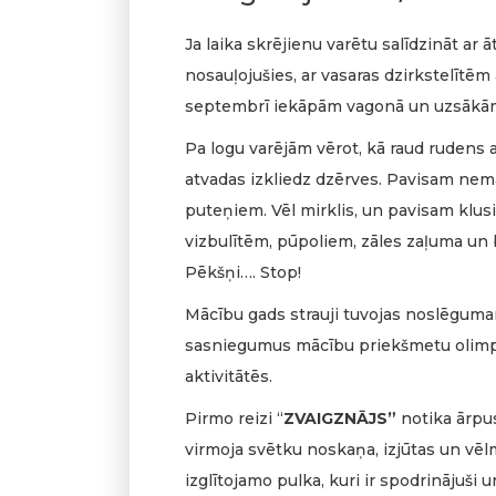
Ja laika skrējienu varētu salīdzināt ar ātr
nosauļojušies, ar vasaras dzirkstelītēm
septembrī iekāpām vagonā un uzsākām
Pa logu varējām vērot, kā raud rudens 
atvadas izkliedz dzērves. Pavisam nem
puteņiem. Vēl mirklis, un pavisam klus
vizbulītēm, pūpoliem, zāles zaļuma un
Pēkšņi…. Stop!
Mācību gads strauji tuvojas noslēguma
sasniegumus mācību priekšmetu olimpi
aktivitātēs.
Pirmo reizi “
ZVAIGZNĀJS”
notika ārpu
virmoja svētku noskaņa, izjūtas un vēl
izglītojamo pulka, kuri ir spodrinājuši