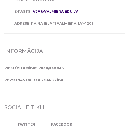
E-PASTS:
V2V@VALMIERA.EDU.LV
ADRESE: RAIŅA IELA 11 VALMIERA, LV-4201
INFORMĀCIJA
PIEKĻŪSTAMĪBAS PAZIŅOJUMS
PERSONAS DATU AIZSARDZĪBA
SOCIĀLIE TĪKLI
TWITTER
FACEBOOK