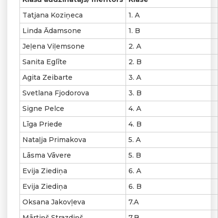
Tatjana Koziņeca
1. A
Linda Ādamsone
1. B
Jeļena Viļemsone
2. A
Sanita Eglīte
2. B
Agita Zeibarte
3. A
Svetlana Fjodorova
3. B
Signe Pelce
4. A
Līga Priede
4. B
Nataļja Primakova
5. A
Lāsma Vāvere
5. B
Evija Ziediņa
6. A
Evija Ziediņa
6. B
Oksana Jakovļeva
7.A
Mārtiņš Strazdiņš
7.B