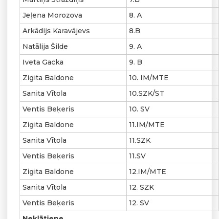
Jeļena Morozova
8. A
Arkādijs Karavājevs
8.B
Natālija Šilde
9. A
Iveta Gacka
9. B
Zigita Baldone
10. IM/MTE
Sanita Vītola
10.SZK/ST
Ventis Beķeris
10. SV
Zigita Baldone
11.IM/MTE
Sanita Vītola
11.SZK
Ventis Beķeris
11.SV
Zigita Baldone
12.IM/MTE
Sanita Vītola
12. SZK
Ventis Beķeris
12. SV
Neklātiene