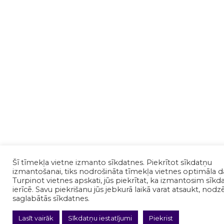
Šī tīmekļa vietne izmanto sīkdatnes. Piekrītot sīkdatņu
izmantošanai, tiks nodrošināta tīmekļa vietnes optimāla d
Turpinot vietnes apskati, jūs piekrītat, ka izmantosim sīkd
ierīcē. Savu piekrišanu jūs jebkurā laikā varat atsaukt, nodz
saglabātās sīkdatnes.
Lasīt vairāk
Sīkdatņu iestatījumi
Piekrist