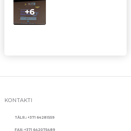
+6
KONTAKTI
TĀLR.: +371 64281559
FAX: +371 642075489