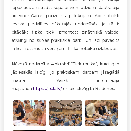
iepazīties un strādāt kopā ar vienaudžiem. Jautra bija
arī vingrošanas pauze starp lekcijām. Abi noteikti
iesaka piedalīties nākošajās nodarbībās, jo tā ir
citādāka fizika, tiek izmantota zinātniskā valoda,
atšķirīgi no skolas praktiskie darbi. Un labi pavadīts
laiks. Protams arī vērtējumi fizikā noteikti uzlabosies.
Nākošā nodarbība 4.oktobrī “Elektronika”, kurai gan
jāpiesakās laicīgi, jo praktiskam darbam jāsagādā
matriāli. Vairāk informācija
mājaslāpā
https://jfs.lu.lv/
un pie sk.Zigita Baldones.