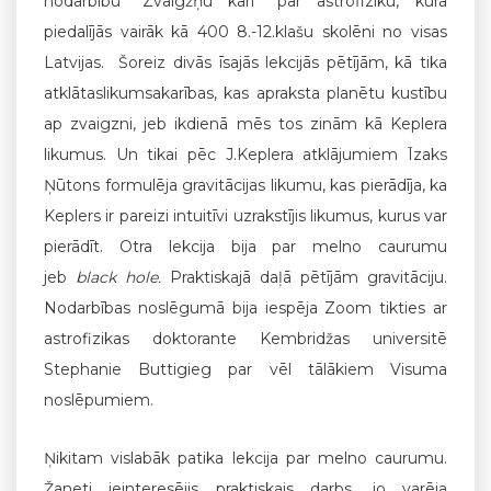
nodarbību “Zvaigžņu kāri” par astrofiziku, kurā
piedalījās vairāk kā 400 8.-12.klašu skolēni no visas
Latvijas. Šoreiz divās īsajās lekcijās pētījām, kā tika
atklātaslikumsakarības, kas apraksta planētu kustību
ap zvaigzni, jeb ikdienā mēs tos zinām kā Keplera
likumus. Un tikai pēc J.Keplera atklājumiem Īzaks
Ņūtons formulēja gravitācijas likumu, kas pierādīja, ka
Keplers ir pareizi intuitīvi uzrakstījis likumus, kurus var
pierādīt. Otra lekcija bija par melno caurumu
jeb
black hole.
Praktiskajā daļā pētījām gravitāciju.
Nodarbības noslēgumā bija iespēja Zoom tikties ar
astrofizikas doktorante Kembridžas universitē
Stephanie Buttigieg par vēl tālākiem Visuma
noslēpumiem.
Ņikitam vislabāk patika lekcija par melno caurumu.
Žaneti ieinteresējis praktiskais darbs, jo varēja