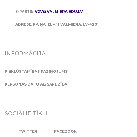
E-PASTS:
V2V@VALMIERA.EDU.LV
ADRESE: RAIŅA IELA 11 VALMIERA, LV-4201
INFORMĀCIJA
PIEKĻŪSTAMĪBAS PAZIŅOJUMS
PERSONAS DATU AIZSARDZĪBA
SOCIĀLIE TĪKLI
TWITTER
FACEBOOK