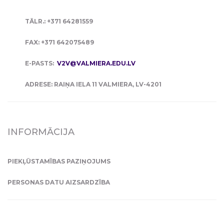
TĀLR.: +371 64281559
FAX: +371 642075489
E-PASTS:
V2V@VALMIERA.EDU.LV
ADRESE: RAIŅA IELA 11 VALMIERA, LV-4201
INFORMĀCIJA
PIEKĻŪSTAMĪBAS PAZIŅOJUMS
PERSONAS DATU AIZSARDZĪBA