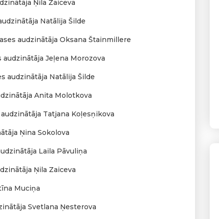
dzinātāja Ņila Zaiceva
udzinātāja Natālija Šilde
klases audzinātāja Oksana Štainmillere
es audzinātāja Jeļena Morozova
s audzinātāja Natālija Šilde
udzinātāja Anita Molotkova
 audzinātāja Tatjana Koļesņikova
nātāja Ņina Sokolova
audzinātāja Laila Pāvuliņa
dzinātāja Ņila Zaiceva
ntīna Muciņa
dzinātāja Svetlana Ņesterova