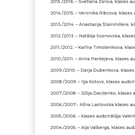
2015./2016. – Svetlana Zariņa, klases au
2014./2015. – Veronika Ribcova, klases a
2013./2014. – Anastasija Štainmillere, 
2012./2013. – Natālija Sosnovska, klas
2011./2012. – Karīna Timošenkova, klase
2010./2011. – Anna Pantejeva, klases a
2009./2010. – Darja Dubenkova, klases
2008./2009. – Iļja Kotovs, klases audzi
2007./2008. – Jūlija Daņiļenko, klases 
2006./2007.- Alīna Lastovska klases au
2005./2006. – klases audzinātāja Vale
2004./2005. – Aija Valberga, klases au