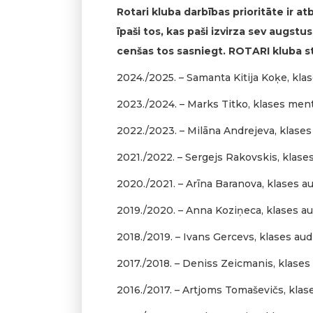
Rotari kluba darbības prioritāte ir at
īpaši tos, kas paši izvirza sev augst
cenšas tos sasniegt. ROTARI kluba st
2024./2025. – Samanta Kitija Koķe, kla
2023./2024. – Marks Titko, klases men
2022./2023. – Milāna Andrejeva, klase
2021./2022. – Sergejs Rakovskis, klase
2020./2021. – Arīna Baranova, klases a
2019./2020. – Anna Koziņeca, klases a
2018./2019. – Ivans Gercevs, klases audz
2017./2018. – Deniss Zeicmanis, klases
2016./2017. – Artjoms Tomaševičs, klas