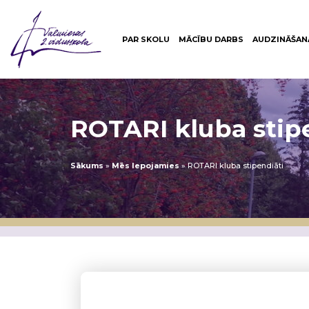
PAR SKOLU
MĀCĪBU DARBS
AUDZINĀŠAN
ROTARI kluba stip
Sākums
»
Mēs lepojamies
»
ROTARI kluba stipendiāti