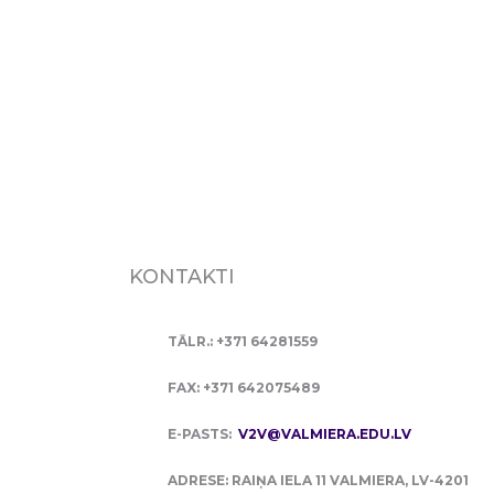
KONTAKTI
TĀLR.: +371 64281559
FAX: +371 642075489
E-PASTS:
V2V@VALMIERA.EDU.LV
ADRESE: RAIŅA IELA 11 VALMIERA, LV-4201