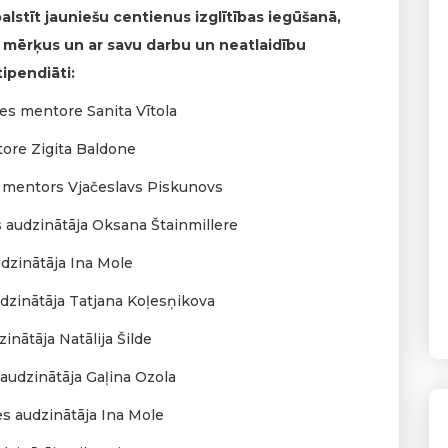
balstīt jauniešu centienus izglītības iegūšanā,
us mērķus un ar savu darbu un neatlaidību
ipendiāti:
ses mentore Sanita Vītola
tore Zigita Baldone
s mentors Vjačeslavs Piskunovs
s audzinātāja Oksana Štainmillere
udzinātāja Ina Mole
udzinātāja Tatjana Koļesņikova
inātāja Natālija Šilde
 audzinātāja Gaļina Ozola
es audzinātāja Ina Mole