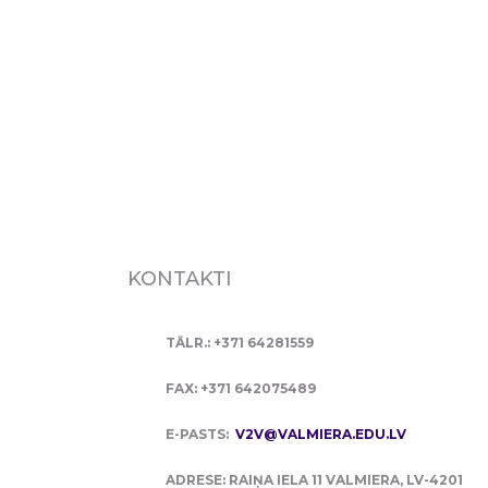
KONTAKTI
TĀLR.: +371 64281559
FAX: +371 642075489
E-PASTS:
V2V@VALMIERA.EDU.LV
ADRESE: RAIŅA IELA 11 VALMIERA, LV-4201