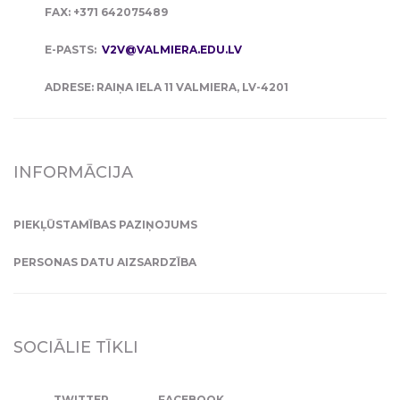
FAX: +371 642075489
E-PASTS:
V2V@VALMIERA.EDU.LV
ADRESE: RAIŅA IELA 11 VALMIERA, LV-4201
INFORMĀCIJA
PIEKĻŪSTAMĪBAS PAZIŅOJUMS
PERSONAS DATU AIZSARDZĪBA
SOCIĀLIE TĪKLI
TWITTER
FACEBOOK