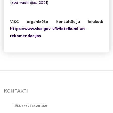
(
zpd_vadlinijas_2021
)
VISC organizēto konsultāciju ieraksti:
https://www.visc.gov.lv/lv/ieteikumi-un-
rekomendacijas
KONTAKTI
TĀLR.: +371 64281559