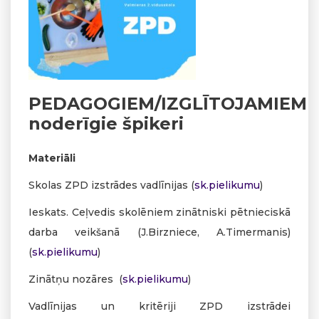
PEDAGOGIEM/IZGLĪTOJAMIEM
noderīgie špikeri
Materiāli
Skolas ZPD izstrādes vadlīnijas (
sk.pielikumu
)
Ieskats. Ceļvedis skolēniem zinātniski pētnieciskā
darba veikšanā (J.Birzniece, A.Timermanis)
(
sk.pielikumu
)
Zinātņu nozāres (
sk.pielikumu
)
Vadlīnijas un kritēriji ZPD izstrādei