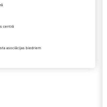
rā
as centrā
lsta asociācijas biedriem