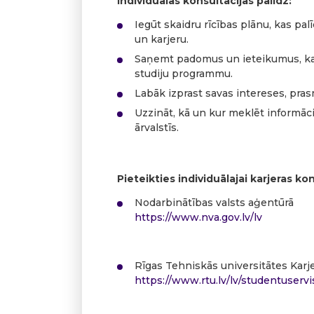
Individuālās konsultācijas palīdz:
Iegūt skaidru rīcības plānu, kas p
un karjeru.
Saņemt padomus un ieteikumus, kas
studiju programmu.
Labāk izprast savas intereses, pras
Uzzināt, kā un kur meklēt informācij
ārvalstīs.
Pieteikties individuālajai karjeras ko
Nodarbinātības valsts aģentūrā
https://www.nva.gov.lv/lv
Rīgas Tehniskās universitātes Karj
https://www.rtu.lv/lv/studentuservi