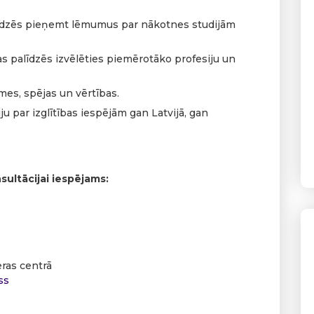
alīdzēs pieņemt lēmumus par nākotnes studijām
 palīdzēs izvēlēties piemērotāko profesiju un
mes, spējas un vērtības.
u par izglītības iespējām gan Latvijā, gan
nsultācijai iespējams:
eras centrā
ss