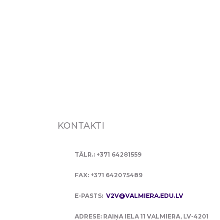
KONTAKTI
TĀLR.: +371 64281559
FAX: +371 642075489
E-PASTS:
V2V@VALMIERA.EDU.LV
ADRESE: RAIŅA IELA 11 VALMIERA, LV-4201