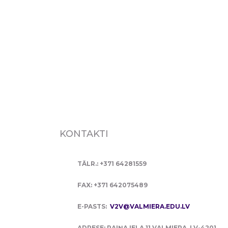
KONTAKTI
TĀLR.: +371 64281559
FAX: +371 642075489
E-PASTS:
V2V@VALMIERA.EDU.LV
ADRESE: RAIŅA IELA 11 VALMIERA, LV-4201