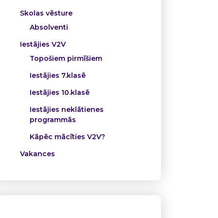
Skolas vēsture
Absolventi
Iestājies V2V
Topošiem pirmīšiem
Iestājies 7.klasē
Iestājies 10.klasē
Iestājies neklātienes
programmās
Kāpēc mācīties V2V?
Vakances