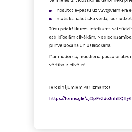
Valmieras 2. vidusskolas darbinieki pr
nosūtot e-pastu uz
v2v@valmiera.e
mutiskā, rakstiskā veidā, iesniedzo
Jūsu priekšlikums, ieteikums vai sūdzīb
atbildīgajām cilvēkām. Nepieciešamības
pilnveidošana un uzlabošana.
Par modernu, mūsdienu pasaulei atvērtu
vērtība ir cilvēks!
Ierosinājumiem var izmantot
https://forms.gle/ojDpFv3doJnhEQBy6