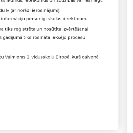
iekšlikumus, ieteikumus un sūdzības var iesniegt:
du.lv
(ar norādi ierosinājumi);
t informāciju personīgi skolas direktoram.
a tiks reģistrēta un nosūtīta izvērtēšanai
 gadījumā tiks rosināta iekšējo procesu
 Valmieras 2. vidusskolu Eiropā, kurā galvenā