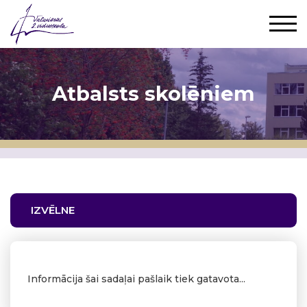
Atbalsts skolēniem
IZVĒLNE
Informācija šai sadaļai pašlaik tiek gatavota...