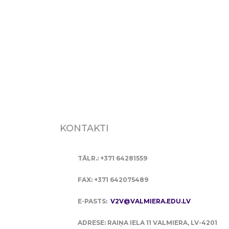
KONTAKTI
TĀLR.: +371 64281559
FAX: +371 642075489
E-PASTS:
V2V@VALMIERA.EDU.LV
ADRESE: RAIŅA IELA 11 VALMIERA, LV-4201