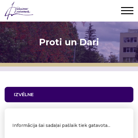
Proti un Dari
IZVĒLNE
Informācija šai sadaļai pašlaik tiek gatavota...