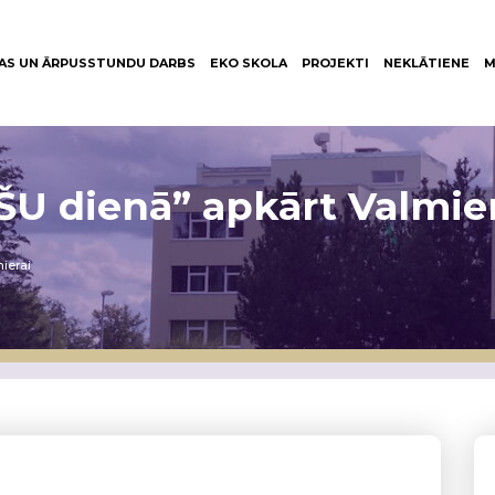
AS UN ĀRPUSSTUNDU DARBS
EKO SKOLA
PROJEKTI
NEKLĀTIENE
M
ĪŠU dienā” apkārt Valmie
mierai