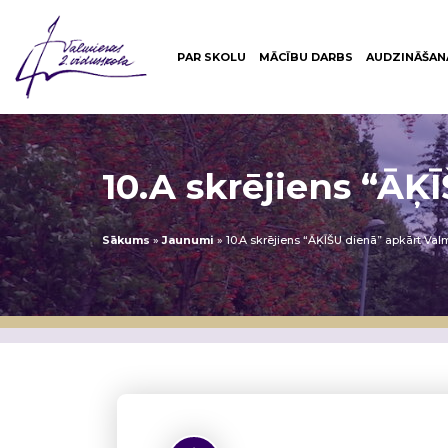
PAR SKOLU
MĀCĪBU DARBS
AUDZINĀŠAN
10.A skrējiens “ĀĶ
Sākums
»
Jaunumi
»
10.A skrējiens “ĀĶĪŠU dienā” apkārt Val