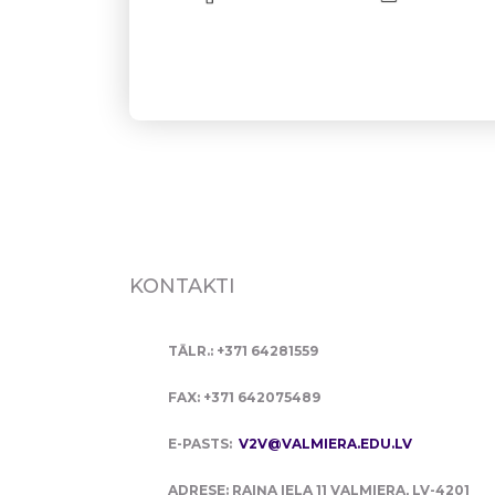
KONTAKTI
TĀLR.: +371 64281559
FAX: +371 642075489
E-PASTS:
V2V@VALMIERA.EDU.LV
ADRESE: RAIŅA IELA 11 VALMIERA, LV-4201