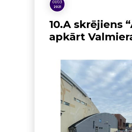
01/03
2021
10.A skrējiens 
apkārt Valmier