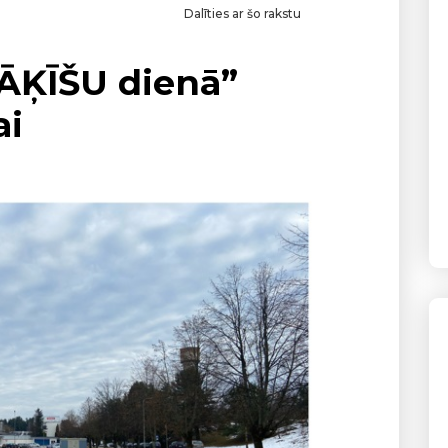
Dalīties ar šo rakstu
“ĀĶĪŠU dienā”
ai