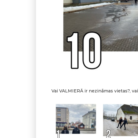
Vai VALMIERĀ ir nezināmas vietas?, va