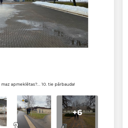
i maz apmeklētas?… 10. tie pārbauda!
+6