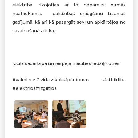
elektrība, rīkojoties ar to nepareizi, pirmās
neatliekamās palīdzības sniegšanu traumas
gadījumā, kā arī kā pasargāt sevi un apkārtējos no
savainošanās riska.
Izcila sadarbība un iespēja mācīties iedziļinoties!
#valmieras2.vidusskola#pārdomas #atbildība
#elektrība#izglītība