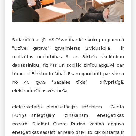
Sadarbībā ar @ AS “Swedbank” skolu programmā
“Dzīvei gatavs” @Valmieras 2.viduskola ir
realizētas nodarbības 6. un 8.klašu skolēniem
dabaszinību, fizikas un sociālo zinību apguvē par
tēmu – “Elektrodrošība”. Esam gandarīti par viena
no 40 @AS “Sadales tīkls” brīvprātīgā,
elektrodrošības vēstneša,
elektroietaišu ekspluatācijas inženiera Gunta
Puriņa sniegtajām zināšanām enerģētikas
nozarē. Skolēni Gunta Puriņa vadībā apguva
enerģētikas sasaisti ar reālo dzīvi, to, cik bīstama ir