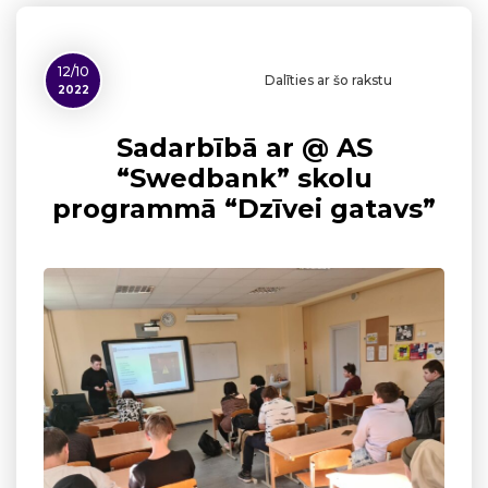
12/10
Dalīties ar šo rakstu
2022
Sadarbībā ar @ AS
“Swedbank” skolu
programmā “Dzīvei gatavs”