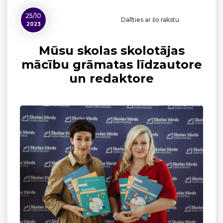
25/10
Dalīties ar šo rakstu
2023
Mūsu skolas skolotājas
mācību grāmatas līdzautore
un redaktore