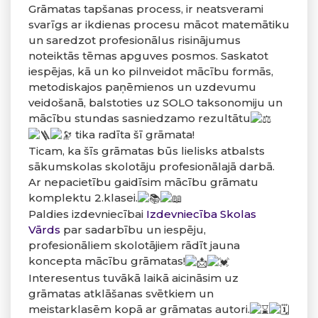
Grāmatas tapšanas process, ir neatsverami
svarīgs ar ikdienas procesu mācot matemātiku
un saredzot profesionālus risinājumus
noteiktās tēmas apguves posmos. Saskatot
iespējas, kā un ko pilnveidot mācību formās,
metodiskajos paņēmienos un uzdevumu
veidošanā, balstoties uz SOLO taksonomiju un
mācību stundas sasniedzamo rezultātu
tika radīta šī grāmata!
Ticam, ka šīs grāmatas būs lielisks atbalsts
sākumskolas skolotāju profesionālajā darbā.
Ar nepacietību gaidīsim mācību grāmatu
komplektu 2.klasei.
Paldies izdevniecībai
Izdevniecība Skolas
Vārds
par sadarbību un iespēju,
profesionāliem skolotājiem rādīt jauna
koncepta mācību grāmatas!
Interesentus tuvākā laikā aicināsim uz
grāmatas atklāšanas svētkiem un
meistarklasēm kopā ar grāmatas autori.