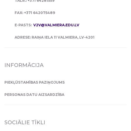
TĀLR.: +371 64281559
FAX: +371 642075489
E-PASTS:
V2V@VALMIERA.EDU.LV
ADRESE: RAIŅA IELA 11 VALMIERA, LV-4201
INFORMĀCIJA
PIEKĻŪSTAMĪBAS PAZIŅOJUMS
PERSONAS DATU AIZSARDZĪBA
SOCIĀLIE TĪKLI