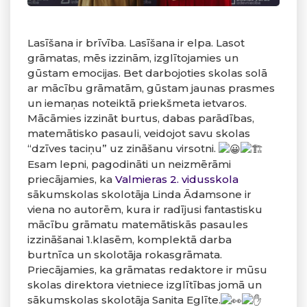
Lasīšana ir brīvība. Lasīšana ir elpa. Lasot
grāmatas, mēs izzinām, izglītojamies un
gūstam emocijas. Bet darbojoties skolas solā
ar mācību grāmatām, gūstam jaunas prasmes
un iemaņas noteiktā priekšmeta ietvaros.
Mācāmies izzināt burtus, dabas parādības,
matemātisko pasauli, veidojot savu skolas
“dzīves taciņu” uz zināšanu virsotni.
Esam lepni, pagodināti un neizmērāmi
priecājamies, ka
Valmieras 2. vidusskola
sākumskolas skolotāja Linda Ādamsone ir
viena no autorēm, kura ir radījusi fantastisku
mācību grāmatu matemātiskās pasaules
izzināšanai 1.klasēm, komplektā darba
burtnīca un skolotāja rokasgrāmata.
Priecājamies, ka grāmatas redaktore ir mūsu
skolas direktora vietniece izglītības jomā un
sākumskolas skolotāja Sanita Eglīte.