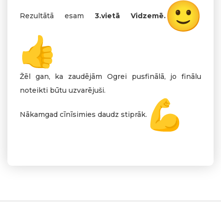
Rezultātā esam
3.vietā Vidzemē.
Žēl gan, ka zaudējām Ogrei pusfinālā, jo finālu
noteikti būtu uzvarējuši.
Nākamgad cīnīsimies daudz stiprāk.