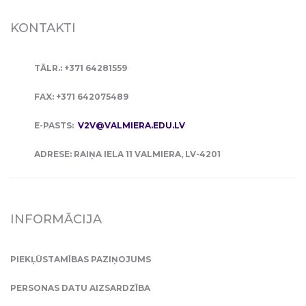
KONTAKTI
TĀLR.: +371 64281559
FAX: +371 642075489
E-PASTS:
V2V@VALMIERA.EDU.LV
ADRESE: RAIŅA IELA 11 VALMIERA, LV-4201
INFORMĀCIJA
PIEKĻŪSTAMĪBAS PAZIŅOJUMS
PERSONAS DATU AIZSARDZĪBA