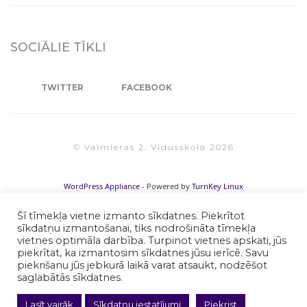
SOCIĀLIE TĪKLI
TWITTER
FACEBOOK
© Valmieras 2. Vidusskola 2026
WordPress Appliance
- Powered by
TurnKey Linux
Šī tīmekļa vietne izmanto sīkdatnes. Piekrītot
sīkdatņu izmantošanai, tiks nodrošināta tīmekļa
vietnes optimāla darbība. Turpinot vietnes apskati, jūs
piekrītat, ka izmantosim sīkdatnes jūsu ierīcē. Savu
piekrišanu jūs jebkurā laikā varat atsaukt, nodzēšot
saglabātās sīkdatnes.
Lasīt vairāk
Sīkdatņu iestatījumi
Piekrist