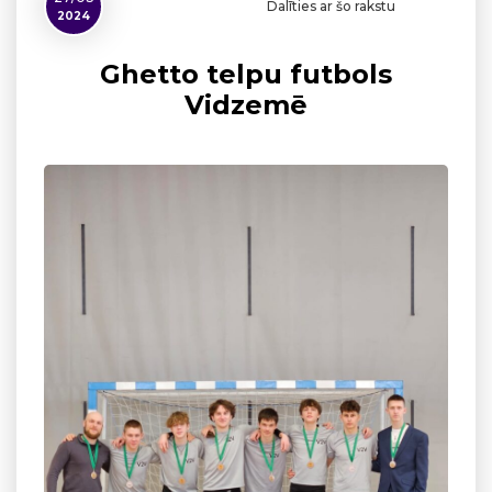
Dalīties ar šo rakstu
2024
Ghetto telpu futbols
Vidzemē