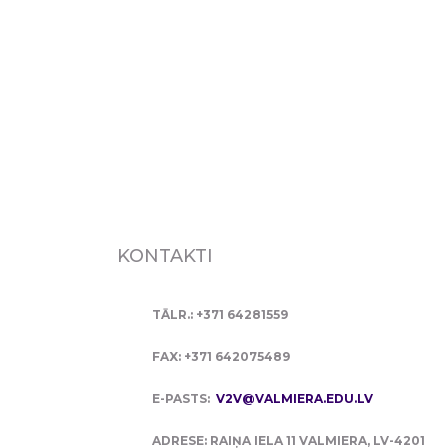
KONTAKTI
TĀLR.: +371 64281559
FAX: +371 642075489
E-PASTS:
V2V@VALMIERA.EDU.LV
ADRESE: RAIŅA IELA 11 VALMIERA, LV-4201