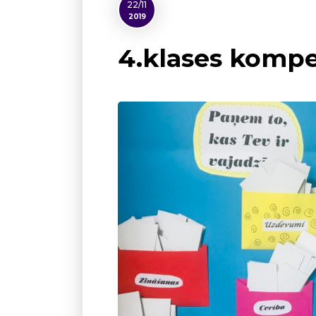
22/11
2019
4.klases komp