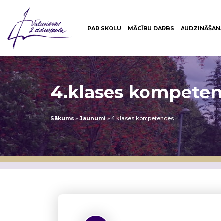
PAR SKOLU
MĀCĪBU DARBS
AUDZINĀŠAN
4.klases kompete
Sākums
»
Jaunumi
»
4.klases kompetences