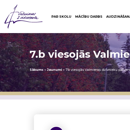
PAR SKOLU
MĀCĪBU DARBS
AUDZINĀŠAN
7.b viesojās Valmi
Sākums
»
Jaunumi
»
7.b viesojās Valmieras dzīvnieku patve