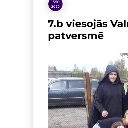
13/10
2020
7.b viesojās Va
patversmē