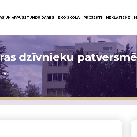
AS UN ĀRPUSSTUNDU DARBS
EKO SKOLA
PROJEKTI
NEKLĀTIENE
M
eras dzīvnieku patversmē
rsmē