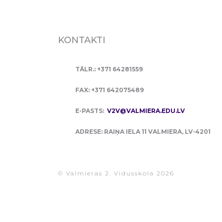
KONTAKTI
TĀLR.: +371 64281559
FAX: +371 642075489
E-PASTS:
V2V@VALMIERA.EDU.LV
ADRESE: RAIŅA IELA 11 VALMIERA, LV-4201
© Valmieras 2. Vidusskola 2026