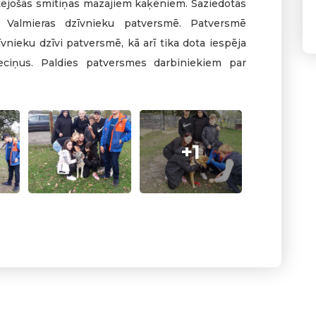
ējošās smitiņas mazajiem kaķēniem. Saziedotās
 Valmieras dzīvnieku patversmē. Patversmē
vnieku dzīvi patversmē, kā arī tika dota iespēja
eciņus. Paldies patversmes darbiniekiem par
+1