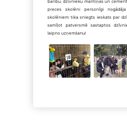
barību, dzīvnieku mantiņas un cement
preces skolēni personīgi nogādāja
skolēniem tika sniegts ieskats par dzī
samīļot patversmē sastaptos dzīvni
laipno uzņemšanu!