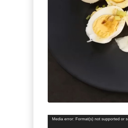
Video
Media error: Format(s) not supported or s
atskaņotājs