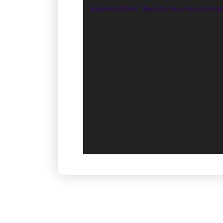
Lejupielādēt failu: https://v2v.edu.lv/wp-conten