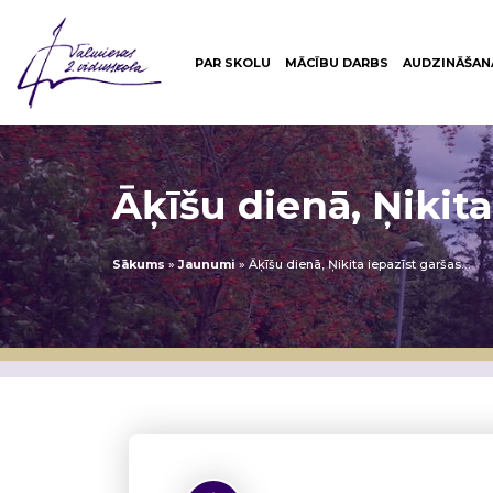
PAR SKOLU
MĀCĪBU DARBS
AUDZINĀŠAN
Āķīšu dienā, Ņikita
Sākums
»
Jaunumi
»
Āķīšu dienā, Ņikita iepazīst garšas…