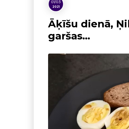
01/03
2021
Āķīšu dienā, Ņi
garšas…