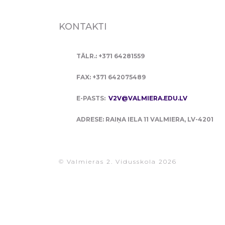
KONTAKTI
TĀLR.: +371 64281559
FAX: +371 642075489
E-PASTS:
V2V@VALMIERA.EDU.LV
ADRESE: RAIŅA IELA 11 VALMIERA, LV-4201
© Valmieras 2. Vidusskola 2026