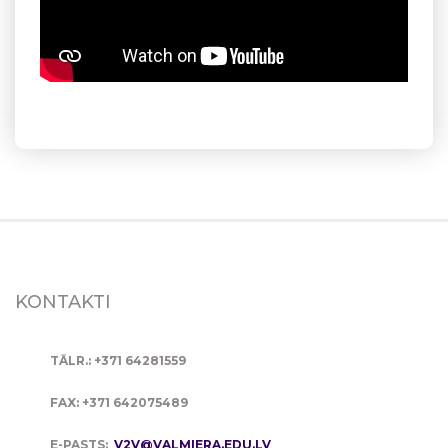
KONTAKTI
TĀLR.: +371 64281559
FAX: +371 642075489
E-PASTS:
V2V@VALMIERA.EDU.LV