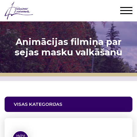
Animācijas filmiņa par
sejas masku valkāšanu
VISAS KATEGORIJAS
19/01