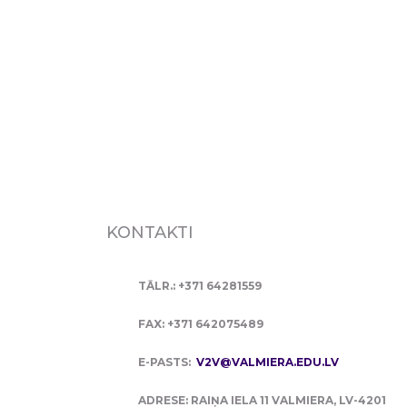
KONTAKTI
TĀLR.: +371 64281559
FAX: +371 642075489
E-PASTS:
V2V@VALMIERA.EDU.LV
ADRESE: RAIŅA IELA 11 VALMIERA, LV-4201