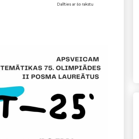
Dalīties ar šo rakstu