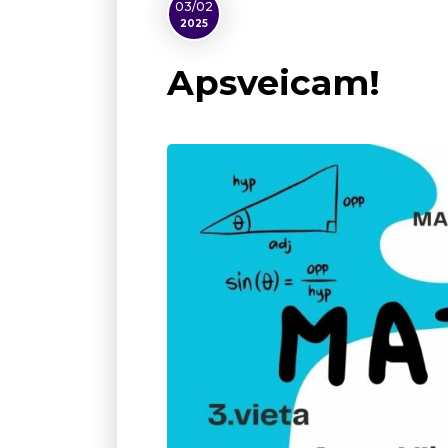
03/02
2025
Apsveicam!