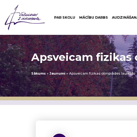
PAR SKOLU
MĀCĪBU DARBS
AUDZINĀŠAN
Apsveicam fizikas 
Sākums
»
Jaunumi
»
Apsveicam fizikas olimpiādes laureātu