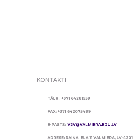
KONTAKTI
TĀLR.: +371 64281559
FAX: +371 642075489
E-PASTS:
V2V@VALMIERA.EDU.LV
ADRESE: RAIŅA IELA 11 VALMIERA, LV-4201