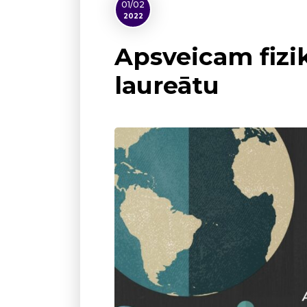
01/02
2022
Apsveicam fizi
laureātu