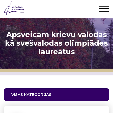
Apsveicam krievu valodas
kā svešvalodas olimpiādes
laureātus
VISAS KATEGORIJAS