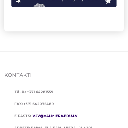
KONTAKTI
TĀLR.: +371 64281559
FAX: +371 642075489
E-PASTS:
V2V@VALMIERA.EDU.LV
ADRESE: RAIŅA IELA 11 VALMIERA, LV-4201