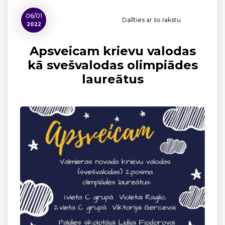
06/01
Dalīties ar šo rakstu
2022
Apsveicam krievu valodas
kā svešvalodas olimpiādes
laureātus