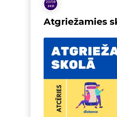
20/08
2021
Atgriežamies s