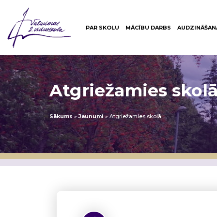
PAR SKOLU
MĀCĪBU DARBS
AUDZINĀŠAN
Atgriežamies skol
Sākums
»
Jaunumi
»
Atgriežamies skolā