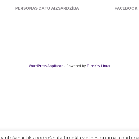
PERSONAS DATU AIZSARDZĪBA
FACEBOOK
WordPress Appliance
- Powered by
TurnKey Linux
mantošanai, tiks nodrošināta tīmekļa vietnes optimāla darbība