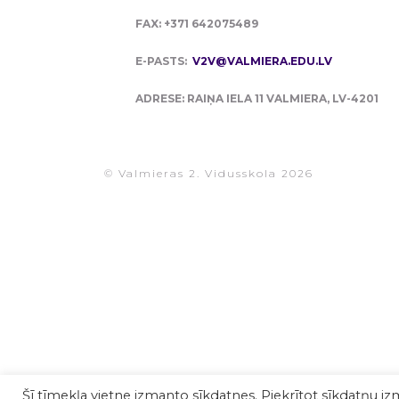
FAX: +371 642075489
E-PASTS:
V2V@VALMIERA.EDU.LV
ADRESE: RAIŅA IELA 11 VALMIERA, LV-4201
© Valmieras 2. Vidusskola 2026
Šī tīmekļa vietne izmanto sīkdatnes. Piekrītot sīkdatņu iz