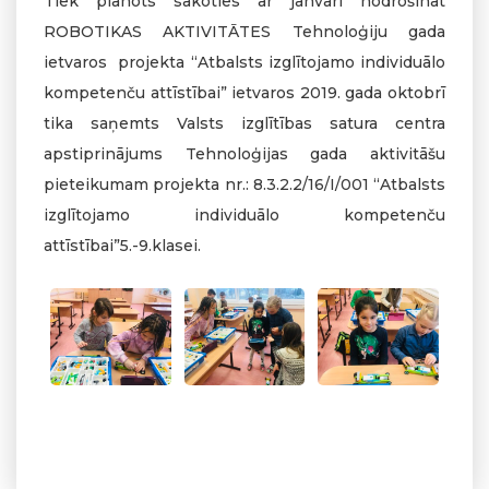
Tiek plānots sākoties ar janvāri nodrošināt
ROBOTIKAS AKTIVITĀTES Tehnoloģiju gada
ietvaros projekta “Atbalsts izglītojamo individuālo
kompetenču attīstībai” ietvaros 2019. gada oktobrī
tika saņemts Valsts izglītības satura centra
apstiprinājums Tehnoloģijas gada aktivitāšu
pieteikumam projekta nr.: 8.3.2.2/16/I/001 “Atbalsts
izglītojamo individuālo kompetenču
attīstībai”5.-9.klasei.