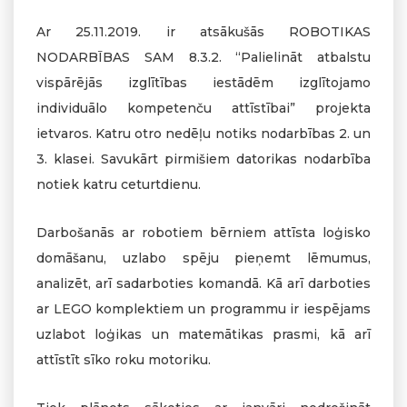
Ar 25.11.2019. ir atsākušās ROBOTIKAS
NODARBĪBAS SAM 8.3.2. “Palielināt atbalstu
vispārējās izglītības iestādēm izglītojamo
individuālo kompetenču attīstībai” projekta
ietvaros. Katru otro nedēļu notiks nodarbības 2. un
3. klasei. Savukārt pirmišiem datorikas nodarbība
notiek katru ceturtdienu.
Darbošanās ar robotiem bērniem attīsta loģisko
domāšanu, uzlabo spēju pieņemt lēmumus,
analizēt, arī sadarboties komandā. Kā arī darboties
ar LEGO komplektiem un programmu ir iespējams
uzlabot loģikas un matemātikas prasmi, kā arī
attīstīt sīko roku motoriku.