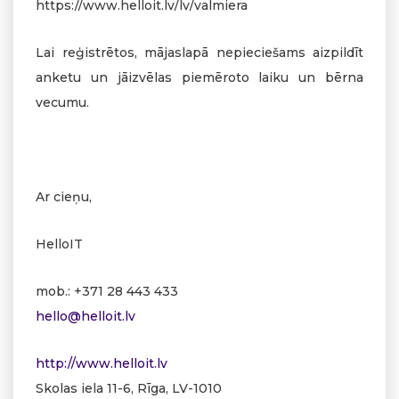
https://www.helloit.lv/lv/valmiera
Lai reģistrētos, mājaslapā nepieciešams aizpildīt
anketu un jāizvēlas piemēroto laiku un bērna
vecumu.
Ar cieņu,
HelloIT
mob.: +371 28 443 433
hello@helloit.lv
http://www.helloit.lv
Skolas iela 11-6, Rīga, LV-1010