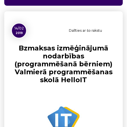
14/02
Dalīties ar šo rakstu
2019
Bzmaksas izmēģinājumā
nodarbības
(programmēšanā bērniem)
Valmierā programmēšanas
skolā HelloIT