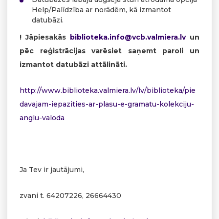
Help/Palīdzība ar norādēm, kā izmantot
datubāzi.
! Jāpiesakās
biblioteka.info@vcb.valmiera.lv
un
pēc reģistrācijas varēsiet saņemt paroli un
izmantot datubāzi attālināti.
http://www.biblioteka.valmiera.lv/lv/biblioteka/pie
davajam-iepazities-ar-plasu-e-gramatu-kolekciju-
anglu-valoda
Ja Tev ir jautājumi,
zvani t. 64207226, 26664430