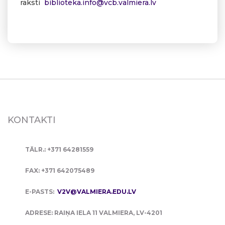
raksti
biblioteka.info@vcb.valmiera.lv
KONTAKTI
TĀLR.: +371 64281559
FAX: +371 642075489
E-PASTS:
V2V@VALMIERA.EDU.LV
ADRESE: RAIŅA IELA 11 VALMIERA, LV-4201