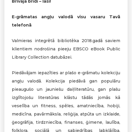
Brīvajā brīdī – lasi!
E-grāmatas angļu valodā visu vasaru Tavā
telefonā
Valmieras integrētā bibliotēka 2018.gadā saviem
klientiem nodrošina pieeju EBSCO eBook Public
Library Collection datubāzei.
Piedāvājam iepazīties ar plašo e-grāmatu kolekciju
angļu valodā. Kolekcija piedāvā gan populāru
pieaugušo un jauniešu daiļliteratūru, gan plašu
izglītojošu literatūras klāstu tādās jomās kā
veselība un fitness, spēles, amatniecība, hobiji,
medicīna, pavārmāksla, reliģija, atpūta un izklaide,
ģeogrāfija, tirdzniecība, finanses, ģimene, laulība,
folklora, sociālā un sabiedrības labklājība,