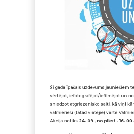
Šī gada īpašais uzdevums jauniešiem te
vērtējot, iefotografējot/iefilmējot un n
sniedzot atgriezenisko saiti, kā viņi kā
valmierieši (tātad vietējie) vērtē Valmie
Akcija notiks
24. 09., no plkst . 16. 00 