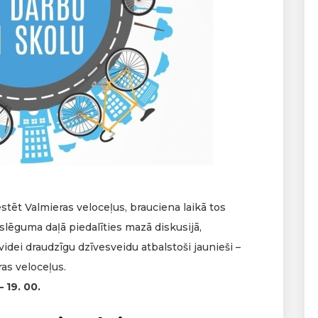
stēt Valmieras veloceļus, brauciena laikā tos
oslēguma daļā piedalīties mazā diskusijā,
 videi draudzīgu dzīvesveidu atbalstoši jaunieši –
ras veloceļus.
– 19. 00.