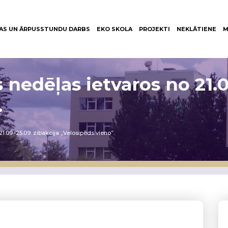
AS UN ĀRPUSSTUNDU DARBS
EKO SKOLA
PROJEKTI
NEKLĀTIENE
M
 nedēļas ietvaros no 21.0
.
1.09.-25.09. zibakcija „Velosipēds vieno”.