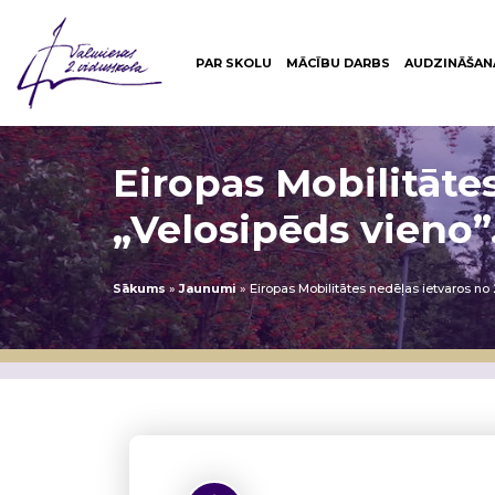
PAR SKOLU
MĀCĪBU DARBS
AUDZINĀŠAN
Eiropas Mobilitātes
„Velosipēds vieno”
Sākums
»
Jaunumi
»
Eiropas Mobilitātes nedēļas ietvaros no 2