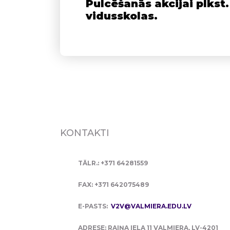
Pulcēšanās akcijai plkst.
vidusskolas.
KONTAKTI
TĀLR.: +371 64281559
FAX: +371 642075489
E-PASTS:
V2V@VALMIERA.EDU.LV
ADRESE: RAIŅA IELA 11 VALMIERA, LV-4201