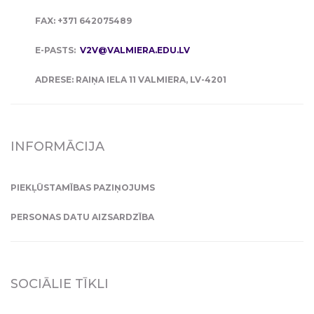
FAX: +371 642075489
E-PASTS:
V2V@VALMIERA.EDU.LV
ADRESE: RAIŅA IELA 11 VALMIERA, LV-4201
INFORMĀCIJA
PIEKĻŪSTAMĪBAS PAZIŅOJUMS
PERSONAS DATU AIZSARDZĪBA
SOCIĀLIE TĪKLI