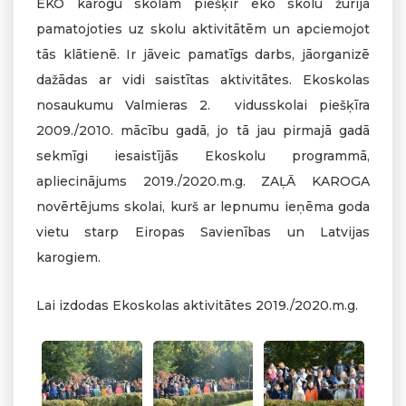
EKO karogu skolām piešķir eko skolu žūrija
pamatojoties uz skolu aktivitātēm un apciemojot
tās klātienē. Ir jāveic pamatīgs darbs, jāorganizē
dažādas ar vidi saistītas aktivitātes. Ekoskolas
nosaukumu Valmieras 2. vidusskolai piešķīra
2009./2010. mācību gadā, jo tā jau pirmajā gadā
sekmīgi iesaistījās Ekoskolu programmā,
apliecinājums 2019./2020.m.g. ZAĻĀ KAROGA
novērtējums skolai, kurš ar lepnumu ieņēma goda
vietu starp Eiropas Savienības un Latvijas
karogiem.
Lai izdodas Ekoskolas aktivitātes 2019./2020.m.g.