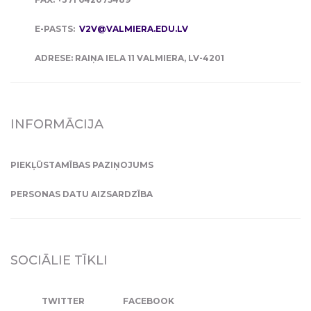
E-PASTS:
V2V@VALMIERA.EDU.LV
ADRESE: RAIŅA IELA 11 VALMIERA, LV-4201
INFORMĀCIJA
PIEKĻŪSTAMĪBAS PAZIŅOJUMS
PERSONAS DATU AIZSARDZĪBA
SOCIĀLIE TĪKLI
TWITTER
FACEBOOK