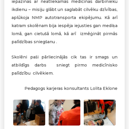
iepazinās ar neatliekamās medicīnas darbinieku
ikdienu – misiju glābt un saglabāt cilvēku dzīvības,
aplūkoja NMP autotransporta ekipējumu. Kā arī
katram skolēnam bija iespēja iejusties gan mediķa
lomā, gan cietušā lomā, kā arī izmēģināt pirmās
palīdzības sniegšanu .
Skolēni paši pārliecinājās cik tas ir smags un
atbildīgs darbs sniegt pirmo medicīnisko
palīdzību cilvēkiem.
Pedagogs karjeras konsultants Lolita Eklone