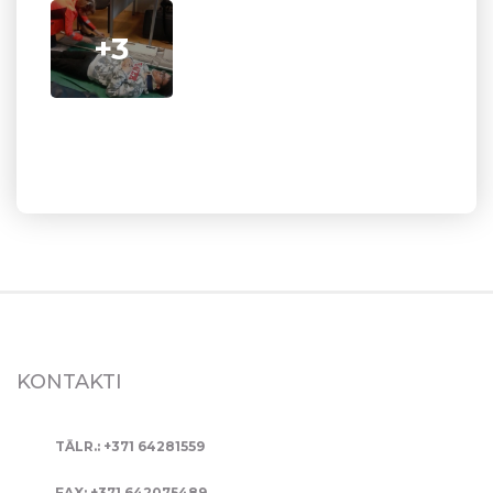
+3
KONTAKTI
TĀLR.: +371 64281559
FAX: +371 642075489