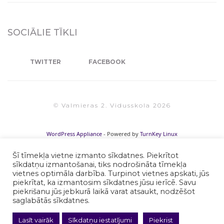
SOCIĀLIE TĪKLI
TWITTER
FACEBOOK
© Valmieras 2. Vidusskola 2026
WordPress Appliance
- Powered by
TurnKey Linux
Šī tīmekļa vietne izmanto sīkdatnes. Piekrītot
sīkdatņu izmantošanai, tiks nodrošināta tīmekļa
vietnes optimāla darbība. Turpinot vietnes apskati, jūs
piekrītat, ka izmantosim sīkdatnes jūsu ierīcē. Savu
piekrišanu jūs jebkurā laikā varat atsaukt, nodzēšot
saglabātās sīkdatnes.
Lasīt vairāk
Sīkdatņu iestatījumi
Piekrist