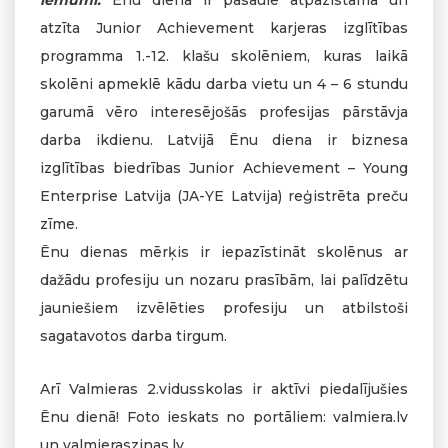
lēmumi.
Ēnu diena ir pasaulē atpazīstama un
atzīta Junior Achievement karjeras izglītības
programma 1.-12. klašu skolēniem, kuras laikā
skolēni apmeklē kādu darba vietu un 4 – 6 stundu
garumā vēro interesējošās profesijas pārstāvja
darba ikdienu. Latvijā Ēnu diena ir biznesa
izglītības biedrības Junior Achievement – Young
Enterprise Latvija (JA-YE Latvija) reģistrēta preču
zīme.
Ēnu dienas mērķis ir iepazīstināt skolēnus ar
dažādu profesiju un nozaru prasībām, lai palīdzētu
jauniešiem izvēlēties profesiju un atbilstoši
sagatavotos darba tirgum.
Arī Valmieras 2.vidusskolas ir aktīvi piedalījušies
Ēnu dienā! Foto ieskats no portāliem: valmiera.lv
un valmieraszinas.lv