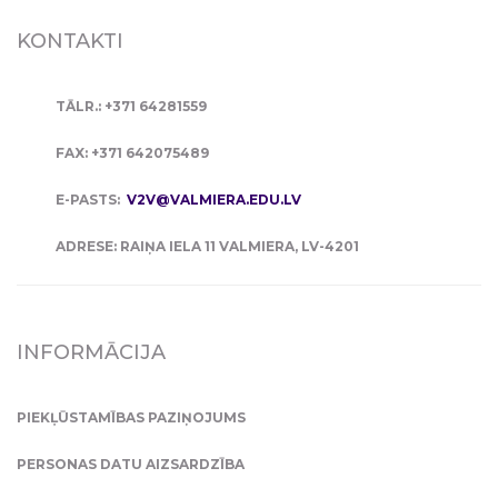
KONTAKTI
TĀLR.: +371 64281559
FAX: +371 642075489
E-PASTS:
V2V@VALMIERA.EDU.LV
ADRESE: RAIŅA IELA 11 VALMIERA, LV-4201
INFORMĀCIJA
PIEKĻŪSTAMĪBAS PAZIŅOJUMS
PERSONAS DATU AIZSARDZĪBA