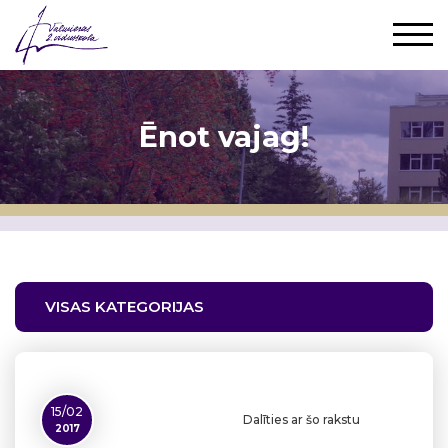
Ēnot vajag!
VISAS KATEGORIJAS
15/02
Dalīties ar šo rakstu
2017