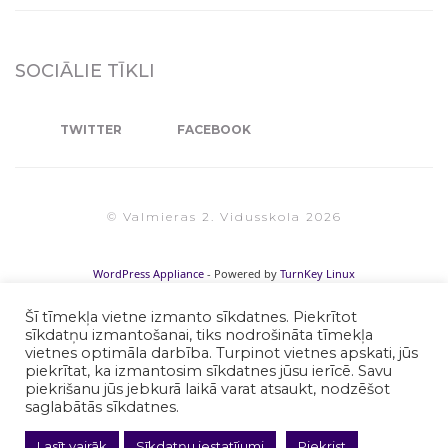
SOCIĀLIE TĪKLI
TWITTER
FACEBOOK
© Valmieras 2. Vidusskola 2026
WordPress Appliance
- Powered by
TurnKey Linux
Šī tīmekļa vietne izmanto sīkdatnes. Piekrītot
sīkdatņu izmantošanai, tiks nodrošināta tīmekļa
vietnes optimāla darbība. Turpinot vietnes apskati, jūs
piekrītat, ka izmantosim sīkdatnes jūsu ierīcē. Savu
piekrišanu jūs jebkurā laikā varat atsaukt, nodzēšot
saglabātās sīkdatnes.
Lasīt vairāk
Sīkdatņu iestatījumi
Piekrist