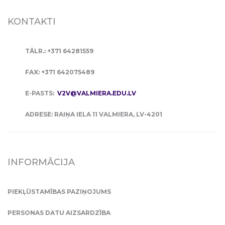
KONTAKTI
TĀLR.: +371 64281559
FAX: +371 642075489
E-PASTS:
V2V@VALMIERA.EDU.LV
ADRESE: RAIŅA IELA 11 VALMIERA, LV-4201
INFORMĀCIJA
PIEKĻŪSTAMĪBAS PAZIŅOJUMS
PERSONAS DATU AIZSARDZĪBA