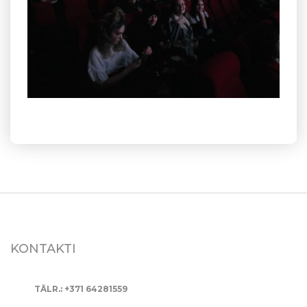
KONTAKTI
TĀLR.: +371 64281559