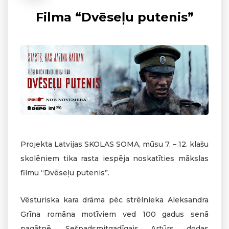
Filma “Dvēseļu putenis”
Projekta Latvijas SKOLAS SOMA, mūsu 7. – 12. klašu
skolēniem tika rasta iespēja noskatīties mākslas
filmu “Dvēseļu putenis”.
Vēsturiska kara drāma pēc strēlnieka Aleksandra
Grīna romāna motīviem ved 100 gadus senā
pagātnē. Sešpadsmitgadīgais Artūrs dodas