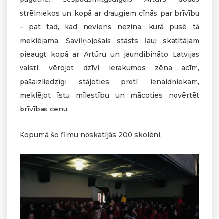
strēlniekos un kopā ar draugiem cīnās par brīvību
– pat tad, kad neviens nezina, kurā pusē tā
meklējama. Saviļņojošais stāsts ļauj skatītājam
pieaugt kopā ar Artūru un jaundibināto Latvijas
valsti, vērojot dzīvi ierakumos zēna acīm,
pašaizliedzīgi stājoties pretī ienaidniekam,
meklējot īstu mīlestību un mācoties novērtēt
brīvības cenu.
Kopumā šo filmu noskatījās 200 skolēni.