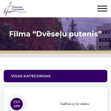
Filma “Dvēseļu putenis”
VISAS KATEGORIJAS
29/11
Dalīties ar šo rakstu
2019