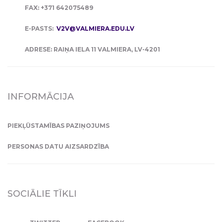
FAX: +371 642075489
E-PASTS:
V2V@VALMIERA.EDU.LV
ADRESE: RAIŅA IELA 11 VALMIERA, LV-4201
INFORMĀCIJA
PIEKĻŪSTAMĪBAS PAZIŅOJUMS
PERSONAS DATU AIZSARDZĪBA
SOCIĀLIE TĪKLI