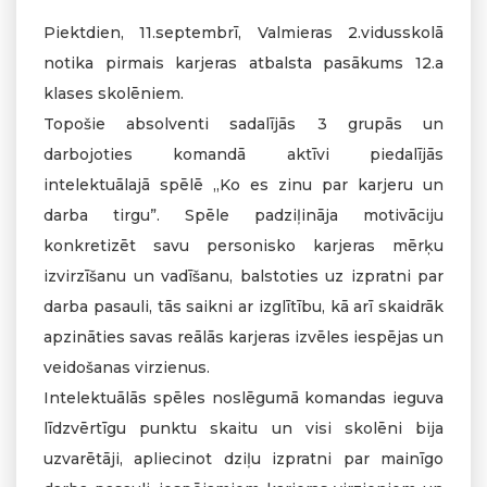
Piektdien, 11.septembrī, Valmieras 2.vidusskolā
notika pirmais karjeras atbalsta pasākums 12.a
klases skolēniem.
Topošie absolventi sadalījās 3 grupās un
darbojoties komandā aktīvi piedalījās
intelektuālajā spēlē „Ko es zinu par karjeru un
darba tirgu”. Spēle padziļināja motivāciju
konkretizēt savu personisko karjeras mērķu
izvirzīšanu un vadīšanu, balstoties uz izpratni par
darba pasauli, tās saikni ar izglītību, kā arī skaidrāk
apzināties savas reālās karjeras izvēles iespējas un
veidošanas virzienus.
Intelektuālās spēles noslēgumā komandas ieguva
līdzvērtīgu punktu skaitu un visi skolēni bija
uzvarētāji, apliecinot dziļu izpratni par mainīgo