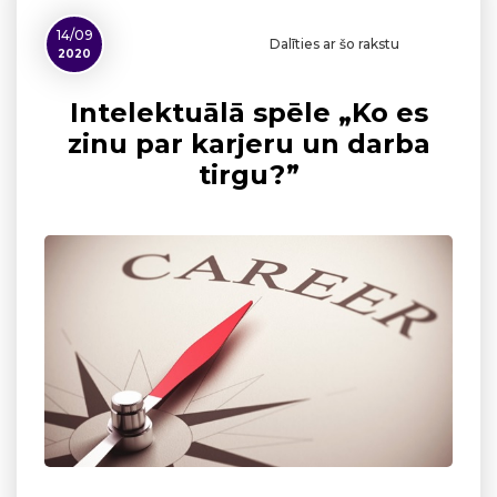
14/09
Dalīties ar šo rakstu
2020
Intelektuālā spēle „Ko es
zinu par karjeru un darba
tirgu?”