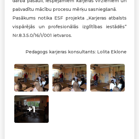
darba pasauli, iespējamiem karjeras virzieniem un
pašvadītu mācību procesu mērķu sasniegšanā.
Pasākums notika ESF projekta „Karjeras atbalsts
vispārējās un profesionālās izglītības iestādēs”
Nr.8.3.5.0/16/I/001 ietvaros.
Pedagogs karjeras konsultants: Lolita Eklone
+1