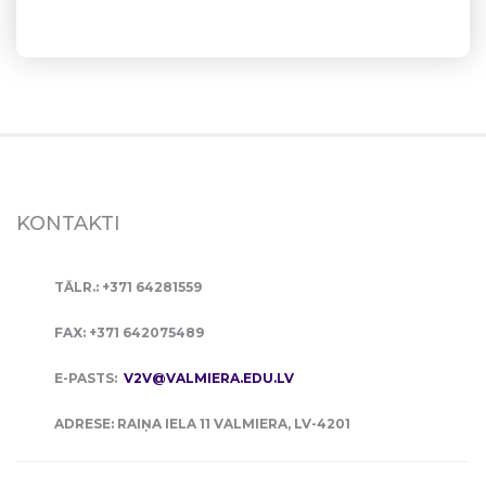
KONTAKTI
TĀLR.: +371 64281559
FAX: +371 642075489
E-PASTS:
V2V@VALMIERA.EDU.LV
ADRESE: RAIŅA IELA 11 VALMIERA, LV-4201