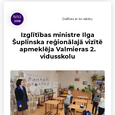
15/02
Dalīties ar šo rakstu
2019
Izglītības ministre Ilga
Šuplinska reģionālajā vizītē
apmeklēja Valmieras 2.
vidusskolu