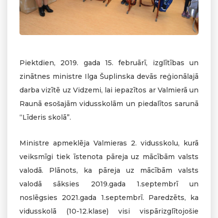
Piektdien, 2019. gada 15. februārī, izglītības un
zinātnes ministre Ilga Šuplinska devās reģionālajā
darba vizītē uz Vidzemi, lai iepazītos ar Valmierā un
Raunā esošajām vidusskolām un piedalītos sarunā
“Līderis skolā”.
Ministre apmeklēja Valmieras 2. vidusskolu, kurā
veiksmīgi tiek īstenota pāreja uz mācībām valsts
valodā. Plānots, ka pāreja uz mācībām valsts
valodā sāksies 2019.gada 1.septembrī un
noslēgsies 2021.gada 1.septembrī. Paredzēts, ka
vidusskolā (10-12.klase) visi vispārizglītojošie