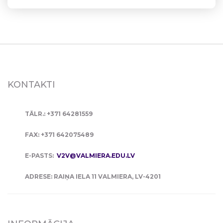
KONTAKTI
TĀLR.: +371 64281559
FAX: +371 642075489
E-PASTS:
V2V@VALMIERA.EDU.LV
ADRESE: RAIŅA IELA 11 VALMIERA, LV-4201