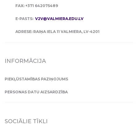
FAX: +371 642075489
E-PASTS:
V2V@VALMIERA.EDU.LV
ADRESE: RAIŅA IELA 11 VALMIERA, LV-4201
INFORMĀCIJA
PIEKĻŪSTAMĪBAS PAZIŅOJUMS
PERSONAS DATU AIZSARDZĪBA
SOCIĀLIE TĪKLI