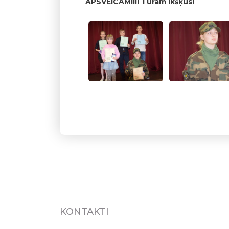
APSVEICAM!!!! Turam īkšķus!
KONTAKTI