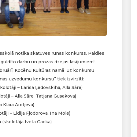
idusskolā notika skatuves runas konkurss. Paldies
guldīto darbu un prozas dzejas lasījumiem!
 februārī, Kocēnu Kultūras namā uz konkursu
as uzvedumu konkursu” tiek izvirzīti:
olotāji – Larisa Ļedovskiha, Alla Sāre)
otāji – Alla Sāre, Tatjana Gusakova)
 Klāra Arefjeva)
tāji – Lidija Fjodorova, Ina Mole)
a (skolotāja Iveta Gacka)