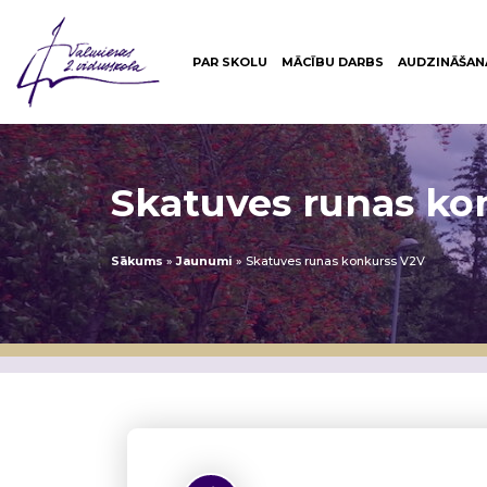
PAR SKOLU
MĀCĪBU DARBS
AUDZINĀŠAN
Skatuves runas ko
Sākums
»
Jaunumi
»
Skatuves runas konkurss V2V