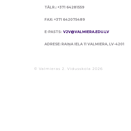
TĀLR.: +371 64281559
FAX: +371 642075489
E-PASTS:
V2V@VALMIERA.EDU.LV
ADRESE: RAIŅA IELA 11 VALMIERA, LV-4201
© Valmieras 2. Vidusskola 2026