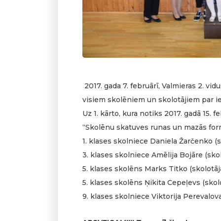
2017. gada 7. februārī, Valmieras 2. v
visiem skolēniem un skolotājiem par ie
Uz 1. kārto, kura notiks 2017. gadā 15.
“Skolēnu skatuves runas un mazās form
1. klases skolniece Daniela Žarčenko (sk
3. klases skolniece Amēlija Bojāre (skol
5. klases skolēns Marks Titko (skolotāja
5. klases skolēns Ņikita Cepeļevs (skolo
9. klases skolniece Viktorija Perevalov