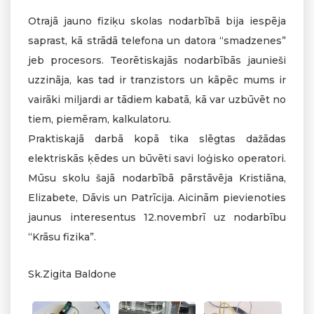
Otrajā jauno fiziķu skolas nodarbībā bija iespēja
saprast, kā strādā telefona un datora “smadzenes”
jeb procesors. Teorētiskajās nodarbībās jaunieši
uzzināja, kas tad ir tranzistors un kāpēc mums ir
vairāki miljardi ar tādiem kabatā, kā var uzbūvēt no
tiem, piemēram, kalkulatoru.
Praktiskajā darbā kopā tika slēgtas dažādas
elektriskās ķēdes un būvēti savi loģisko operatori.
Mūsu skolu šajā nodarbībā pārstāvēja Kristiāna,
Elizabete, Dāvis un Patrīcija. Aicinām pievienoties
jaunus interesentus 12.novembrī uz nodarbību
“Krāsu fizika”.
Sk.Zigita Baldone