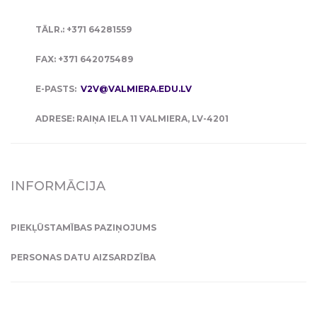
TĀLR.: +371 64281559
FAX: +371 642075489
E-PASTS:
V2V@VALMIERA.EDU.LV
ADRESE: RAIŅA IELA 11 VALMIERA, LV-4201
INFORMĀCIJA
PIEKĻŪSTAMĪBAS PAZIŅOJUMS
PERSONAS DATU AIZSARDZĪBA