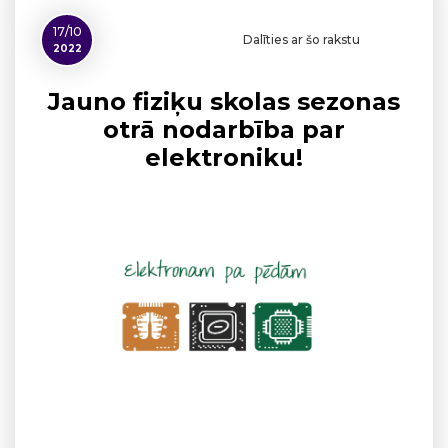
17/10
Dalīties ar šo rakstu
2022
Jauno fiziķu skolas sezonas
otrā nodarbība par
elektroniku!