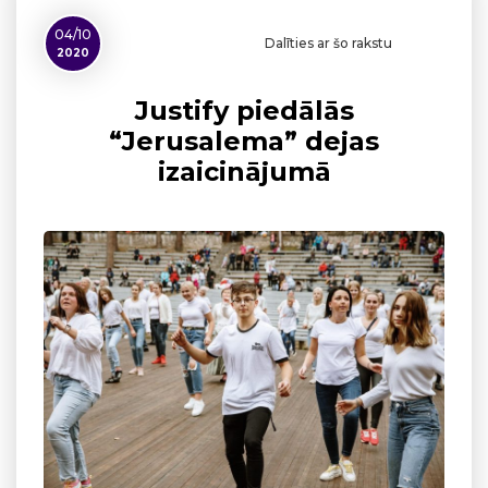
04/10
Dalīties ar šo rakstu
2020
Justify piedālās
“Jerusalema” dejas
izaicinājumā