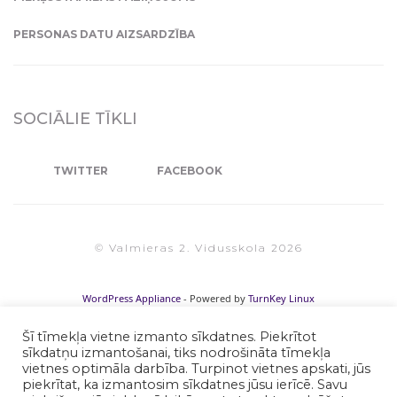
PERSONAS DATU AIZSARDZĪBA
SOCIĀLIE TĪKLI
TWITTER
FACEBOOK
© Valmieras 2. Vidusskola 2026
WordPress Appliance
- Powered by
TurnKey Linux
Šī tīmekļa vietne izmanto sīkdatnes. Piekrītot
sīkdatņu izmantošanai, tiks nodrošināta tīmekļa
vietnes optimāla darbība. Turpinot vietnes apskati, jūs
piekrītat, ka izmantosim sīkdatnes jūsu ierīcē. Savu