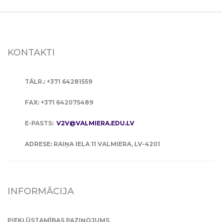
KONTAKTI
TĀLR.: +371 64281559
FAX: +371 642075489
E-PASTS:
V2V@VALMIERA.EDU.LV
ADRESE: RAIŅA IELA 11 VALMIERA, LV-4201
INFORMĀCIJA
PIEKĻŪSTAMĪBAS PAZIŅOJUMS