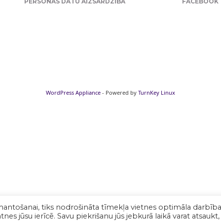
PERSONAS DATU AIZSARDZĪBA
FACEBOOK
WordPress Appliance
- Powered by
TurnKey Linux
mantošanai, tiks nodrošināta tīmekļa vietnes optimāla darbība
nes jūsu ierīcē. Savu piekrišanu jūs jebkurā laikā varat atsaukt,