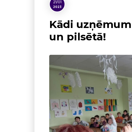
21/01
2023
Kādi uzņēmumi
un pilsētā!