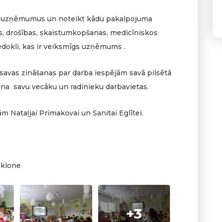
s uzņēmumus un noteikt kādu pakalpojuma
as, drošības, skaistumkopšanas, medicīniskos
iedokli, kas ir veiksmīgs uzņēmums .
a savas zināšanas par darba iespējām savā pilsētā
zina savu vecāku un radinieku darbavietas.
m Nataļjai Primakovai un Sanitai Eglītei.
Eklone
+3