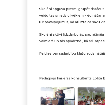
Skolēni apguva prasmi grupēt dažādu
veidu tas sniedz cilvēkiem – ēdināšan
u.c.pakalpojumus, kā arī izteica savu v
Skolēni aktīvi līdzdarbojās, paplašināj
Valmierā un tās apkārtnē , kā arī atpa
Paldies par sadarbību klašu audzinātājā
Pedagogs karjeras konsultants Lolita 