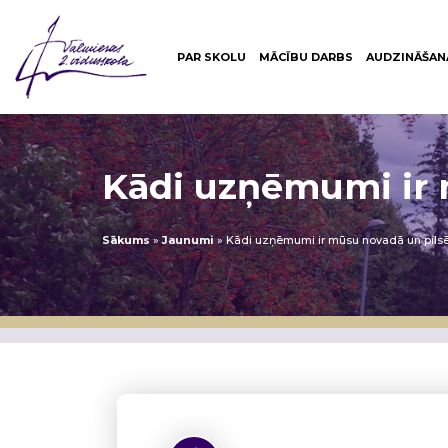
PAR SKOLU
MĀCĪBU DARBS
AUDZINĀŠAN
Kādi uzņēmumi ir 
Sākums
»
Jaunumi
»
Kādi uzņēmumi ir mūsu novadā un pilsē