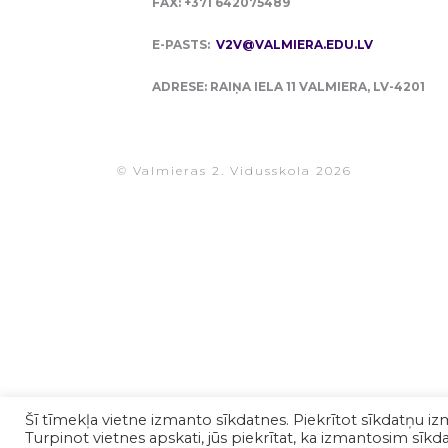
FAX: +371 642075489
E-PASTS:
V2V@VALMIERA.EDU.LV
ADRESE: RAIŅA IELA 11 VALMIERA, LV-4201
© Valmieras 2. Vidusskola 2026
Šī tīmekļa vietne izmanto sīkdatnes. Piekrītot sīkdatņu iz
Turpinot vietnes apskati, jūs piekrītat, ka izmantosim sīkdat