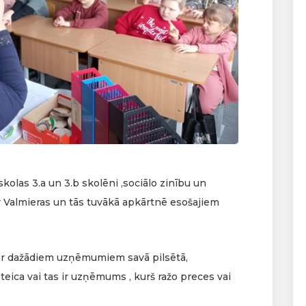
skolas 3.a un 3.b skolēni ,sociālo zinību un
 ar Valmieras un tās tuvākā apkārtnē esošajiem
par dažādiem uzņēmumiem savā pilsētā,
eica vai tas ir uzņēmums , kurš ražo preces vai