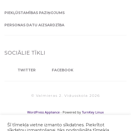
PIEKĻŪSTAMĪBAS PAZIŅOJUMS
PERSONAS DATU AIZSARDZĪBA
SOCIĀLIE TĪKLI
TWITTER
FACEBOOK
© Valmieras 2. Vidusskola 2026
WordPress Appliance
- Powered by
TurnKey Linux
Šī tīmekļa vietne izmanto sīkdatnes. Piekrītot
sīkdatņu izmantošanai, tiks nodrošināta tīmekļa