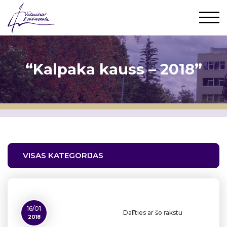
“Kalpaka kauss – 2018”
VISAS KATEGORIJAS
16/01
Dalīties ar šo rakstu
2018