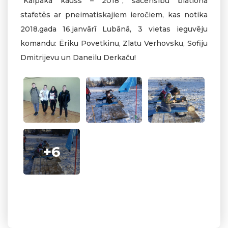
“Kalpaka kauss – 2018”, sacensību biatlona
stafetēs ar pneimatiskajiem ieročiem, kas notika
2018.gada 16.janvārī Lubānā, 3 vietas ieguvēju
komandu: Ēriku Povetkinu, Zlatu Verhovsku, Sofiju
Dmitrijevu un Daneilu Derkaču!
+6