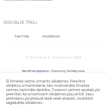
SOCIĀLIE TĪKLI
TWITTER
FACEBOOK
© Valmieras 2. Vidusskola 2026
WordPress Appliance
- Powered by
TurnKey Linux
Šī tīmekļa vietne izmanto sīkdatnes. Piekrītot
sīkdatņu izmantošanai, tiks nodrošināta tīmekļa
vietnes optimāla darbība. Turpinot vietnes apskati, jūs
piekrītat, ka izmantosim sīkdatnes jūsu ierīcē. Savu
piekrišanu jūs jebkurā laikā varat atsaukt, nodzēšot
saglabātās sīkdatnes.