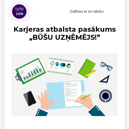
12/10
Dalīties ar šo rakstu
2018
Karjeras atbalsta pasākums
„BŪŠU UZŅĒMĒJS!”