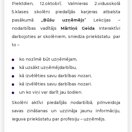
Piektdien, 12.oktobrī, Valmieras 2.vidusskolā
5.klases skolēni piedalījās karjeras atbalsta
pasākumā
„Būšu uzņēmējs
” Lekcijas –
nodarbības vadītājs
Mārtiņš Geida
interaktīvi
darbojoties ar skolēniem, sniedza priekšstatu par
to –
ko nozīmē būt uzņēmējam,
kā uzsākt uzņēmējdarbību,
kā izvēlēties savu darbības nozari,
kā izvēlēties savu darbības nozari.
un ko viņi var darīt jau šodien.
Skolēni aktīvi piedalījās nodarbībā, pilnveidoja
savas zināšanas un uzzināja jaunu informāciju,
ieguva priekšstatu par profesiju – uzņēmējs.