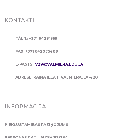
KONTAKTI
TĀLR.: +371 64281559
FAX: +371 642075489
E-PASTS:
V2V@VALMIERA.EDU.LV
ADRESE: RAIŅA IELA 11 VALMIERA, LV-4201
INFORMĀCIJA
PIEKĻŪSTAMĪBAS PAZIŅOJUMS
PERSONAS DATU AIZSARDZĪBA