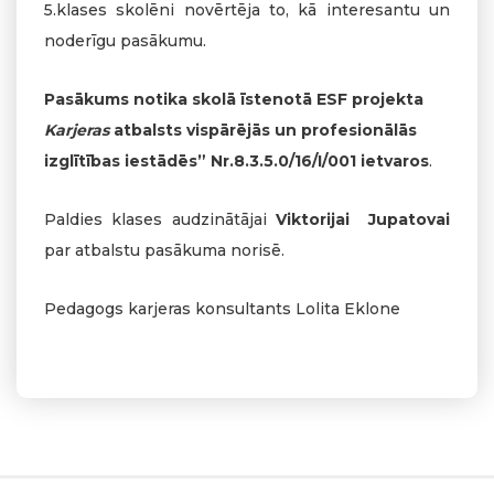
5.klases skolēni novērtēja to, kā interesantu un
noderīgu pasākumu.
Pasākums notika skolā īstenotā ESF projekta
Karjeras
atbalsts vispārējās un profesionālās
izglītības iestādēs” Nr.8.3.5.0/16/I/001 ietvaros
.
Paldies klases audzinātājai
Viktorijai Jupatovai
par atbalstu pasākuma norisē.
Pedagogs karjeras konsultants Lolita Eklone