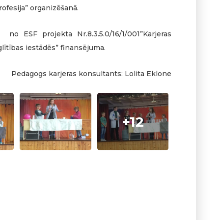
fesija” organizēšanā.
no ESF projekta Nr.8.3.5.0/16/1/001”Karjeras
glītības iestādēs” finansējuma.
eras konsultants: Lolita Eklone
+12