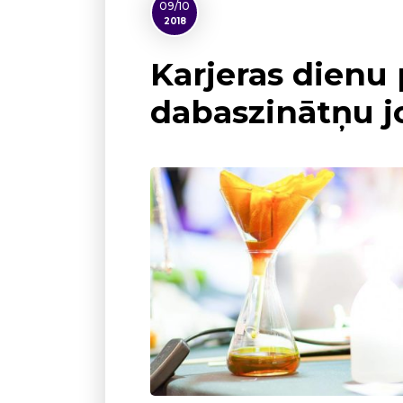
09/10
2018
Karjeras dienu 
dabaszinātņu j