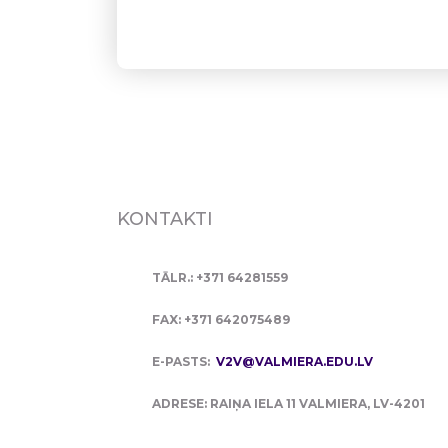
KONTAKTI
TĀLR.: +371 64281559
FAX: +371 642075489
E-PASTS:
V2V@VALMIERA.EDU.LV
ADRESE: RAIŅA IELA 11 VALMIERA, LV-4201