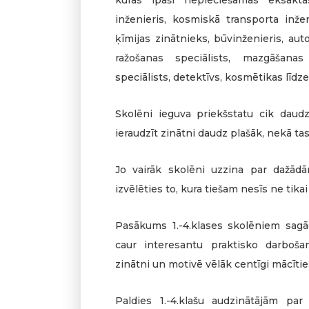
inženieris, kosmiskā transporta inžen
ķīmijas zinātnieks, būvinženieris, aut
ražošanas speciālists, mazgāšanas 
speciālists, detektīvs, kosmētikas līdz
Skolēni ieguva priekšstatu cik daud
ieraudzīt zinātni daudz plašāk, nekā t
Jo vairāk skolēni uzzina par dažād
izvēlēties to, kura tiešam nesīs ne tika
Pasākums 1.-4.klases skolēniem sagād
caur interesantu praktisko darboša
zinātni un motivē vēlāk centīgi mācīties
Paldies 1.-4.klašu audzinātājām p