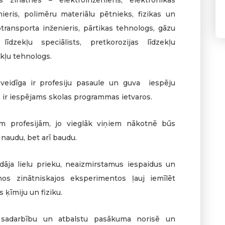
ieris, polimēru materiālu pētnieks, fizikas un
otransporta inženieris, pārtikas tehnologs, gāzu
līdzekļu speciālists, pretkorozijas līdzekļu
ekļu tehnologs.
zveidīga ir profesiju pasaule un guva iespēju
as ir iespējams skolas programmas ietvaros.
ām profesijām, jo vieglāk viņiem nākotnē būs
i naudu, bet arī baudu.
āja lielu prieku, neaizmirstamus iespaidus un
nos zinātniskajos eksperimentos ļauj iemīlēt
 ķīmiju un fiziku.
ar sadarbību un atbalstu pasākuma norisē un