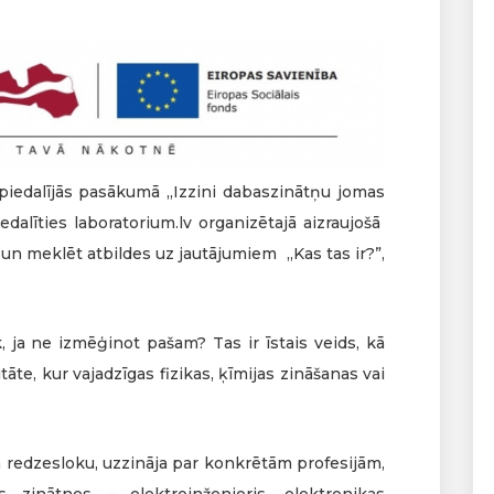
i piedalījās pasākumā „Izzini dabaszinātņu jomas
edalīties laboratorium.lv organizētajā aizraujošā
 un meklēt atbildes uz jautājumiem „Kas tas ir?”,
, ja ne izmēģinot pašam? Tas ir īstais veids, kā
tāte, kur vajadzīgas fizikas, ķīmijas zināšanas vai
n redzesloku, uzzināja par konkrētām profesijām,
 zinātnes – elektroinženieris, elektronikas