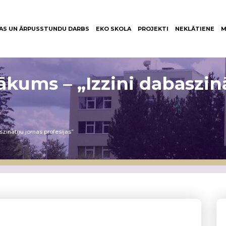
AS UN ĀRPUSSTUNDU DARBS
EKO SKOLA
PROJEKTI
NEKLĀTIENE
M
ākums – „Izzini dabaszi
szinātņu jomas profesijas”