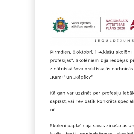
Pirmdien, 8.oktobrī, 1.-4.klašu skolēn
profesijas”. Skolēniem bija iespējas pi
zinātniskā šova praktiskajās darbnīcās
„Kam?” un „Kāpēc?”.
Kā gan var uzzināt par profesiju labāk
saprast, vai Tev patīk konkrēta speciali
nē.
Skolēni paplašināja savas zināšanas u
kurās īpaši nepieciešamas eksaktās