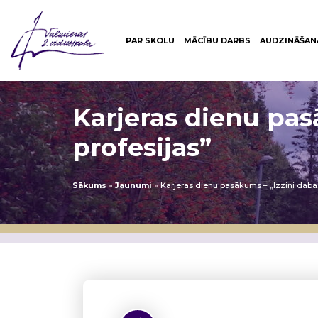
PAR SKOLU
MĀCĪBU DARBS
AUDZINĀŠAN
Karjeras dienu pas
profesijas”
Sākums
»
Jaunumi
»
Karjeras dienu pasākums – „Izzini daba