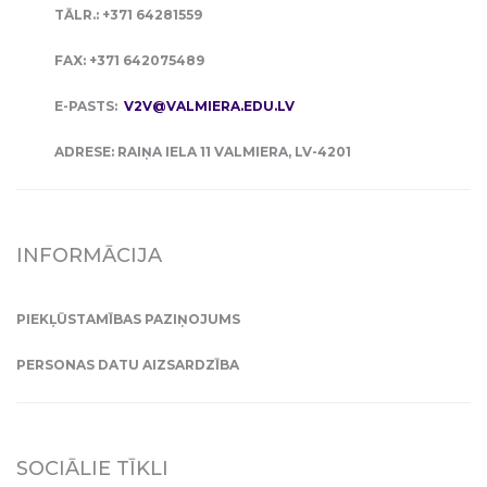
TĀLR.: +371 64281559
FAX: +371 642075489
E-PASTS:
V2V@VALMIERA.EDU.LV
ADRESE: RAIŅA IELA 11 VALMIERA, LV-4201
INFORMĀCIJA
PIEKĻŪSTAMĪBAS PAZIŅOJUMS
PERSONAS DATU AIZSARDZĪBA
SOCIĀLIE TĪKLI