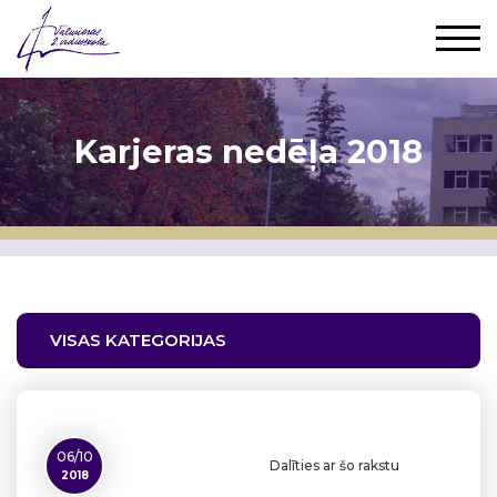
Karjeras nedēļa 2018
VISAS KATEGORIJAS
06/10
Dalīties ar šo rakstu
2018